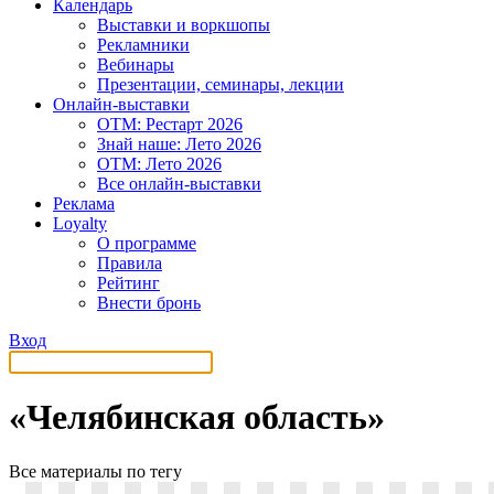
Календарь
Выставки и воркшопы
Рекламники
Вебинары
Презентации, семинары, лекции
Онлайн-выставки
OTM: Рестарт 2026
Знай наше: Лето 2026
OTM: Лето 2026
Все онлайн-выставки
Реклама
Loyalty
О программе
Правила
Рейтинг
Внести бронь
Вход
«Челябинская область»
Все материалы по тегу