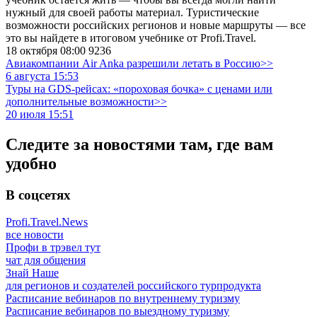
нужный для своей работы материал. Туристические
возможности российских регионов и новые маршруты — все
это вы найдете в итоговом учебнике от Profi.Travel.
18 октября 08:00
9236
Авиакомпании Air Anka разрешили летать в Россию>>
6 августа 15:53
Туры на GDS-рейсах: «пороховая бочка» с ценами или
дополнительные возможности>>
20 июля 15:51
Следите за новостями там, где вам
удобно
В соцсетях
Profi.Travel.News
все новости
Профи в трэвел тут
чат для общения
Знай Наше
для регионов и создателей российского турпродукта
Расписание вебинаров по внутреннему туризму
Расписание вебинаров по выездному туризму