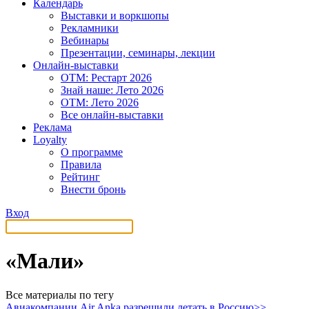
Календарь
Выставки и воркшопы
Рекламники
Вебинары
Презентации, семинары, лекции
Онлайн-выставки
OTM: Рестарт 2026
Знай наше: Лето 2026
OTM: Лето 2026
Все онлайн-выставки
Реклама
Loyalty
О программе
Правила
Рейтинг
Внести бронь
Вход
«Мали»
Все материалы по тегу
Авиакомпании Air Anka разрешили летать в Россию>>