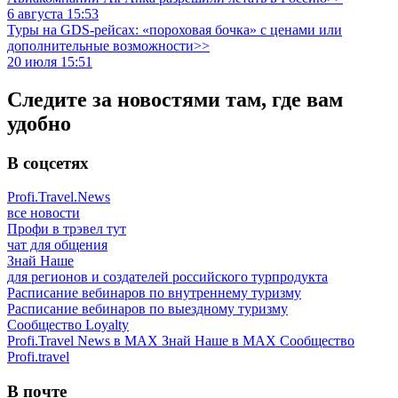
6 августа 15:53
Туры на GDS-рейсах: «пороховая бочка» с ценами или
дополнительные возможности>>
20 июля 15:51
Следите за новостями там, где вам
удобно
В соцсетях
Profi.Travel.News
все новости
Профи в трэвел тут
чат для общения
Знай Наше
для регионов и создателей российского турпродукта
Расписание вебинаров по внутреннему туризму
Расписание вебинаров по выездному туризму
Сообщество Loyalty
Profi.Travel News в MAX
Знай Наше в MAX
Сообщество
Profi.travel
В почте