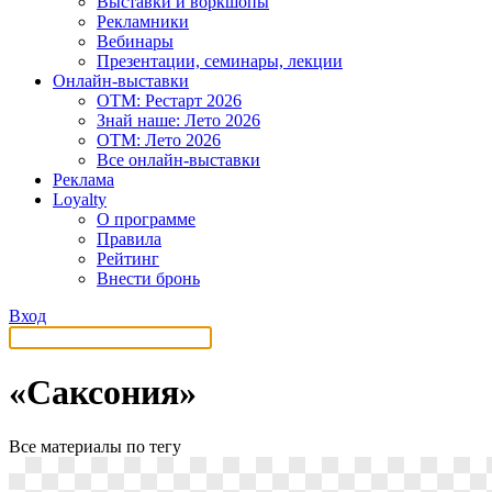
Выставки и воркшопы
Рекламники
Вебинары
Презентации, семинары, лекции
Онлайн-выставки
OTM: Рестарт 2026
Знай наше: Лето 2026
OTM: Лето 2026
Все онлайн-выставки
Реклама
Loyalty
О программе
Правила
Рейтинг
Внести бронь
Вход
«Саксония»
Все материалы по тегу