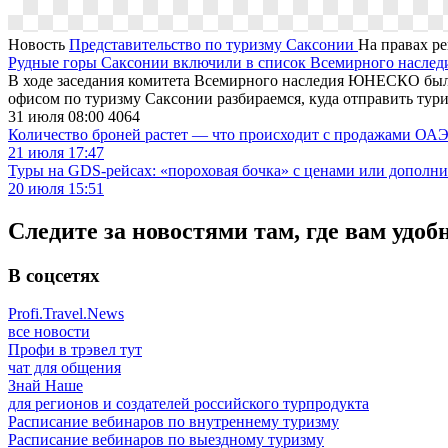
Новость
Представительство по туризму Саксонии
На правах р
Рудные горы Саксонии включили в список Всемирного насл
В ходе заседания комитета Всемирного наследия ЮНЕСКО был
офисом по туризму Саксонии разбираемся, куда отправить тур
31 июля 08:00
4064
Количество броней растет — что происходит с продажами ОАЭ.
21 июля 17:47
Туры на GDS-рейсах: «пороховая бочка» с ценами или дополн
20 июля 15:51
Следите за новостями там, где вам удоб
В соцсетях
Profi.Travel.News
все новости
Профи в трэвел тут
чат для общения
Знай Наше
для регионов и создателей российского турпродукта
Расписание вебинаров по внутреннему туризму
Расписание вебинаров по выездному туризму