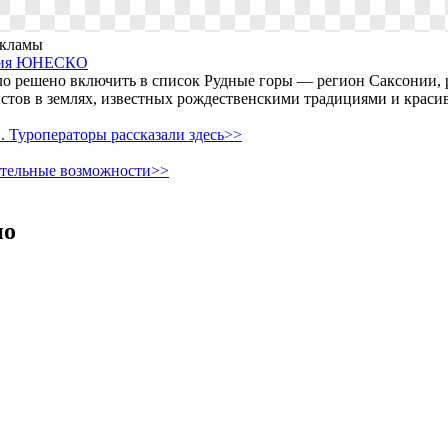
екламы
едия ЮНЕСКО
о решено включить в список Рудные горы — регион Саксонии, 
истов в землях, известных рождественскими традициями и крас
 Туроператоры рассказали здесь>>
ительные возможности>>
но