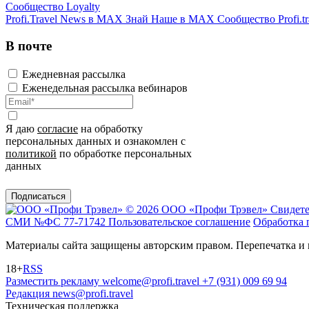
Сообщество Loyalty
Profi.Travel News в MAX
Знай Наше в MAX
Сообщество Profi.tr
В почте
Ежедневная рассылка
Еженедельная рассылка вебинаров
Я даю
согласие
на обработку
персональных данных и ознакомлен с
политикой
по обработке персональных
данных
Подписаться
© 2026 ООО «Профи Трэвeл»
Свидете
СМИ №ФС 77-71742
Пользовательское соглашение
Обработка 
Материалы сайта защищены авторским правом. Перепечатка и 
18+
RSS
Разместить рекламу
welcome@profi.travel
+7 (931) 009 69 94
Редакция
news@profi.travel
Техническая поддержка