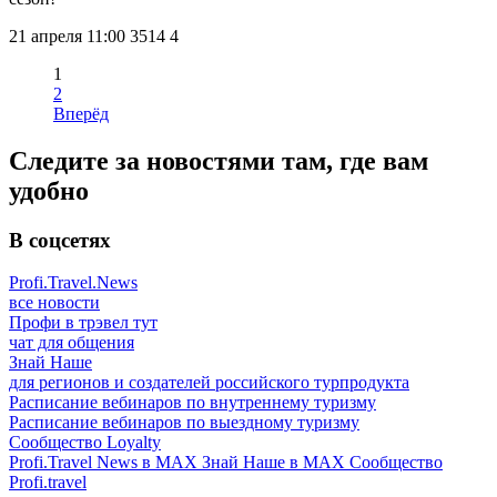
21 апреля 11:00
3514
4
1
2
Вперёд
Следите за новостями там, где вам
удобно
В соцсетях
Profi.Travel.News
все новости
Профи в трэвел тут
чат для общения
Знай Наше
для регионов и создателей российского турпродукта
Расписание вебинаров по внутреннему туризму
Расписание вебинаров по выездному туризму
Сообщество Loyalty
Profi.Travel News в MAX
Знай Наше в MAX
Сообщество
Profi.travel