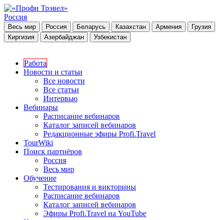
Россия
Весь мир
Россия
Беларусь
Казахстан
Армения
Грузия
Киргизия
Азербайджан
Узбекистан
Работа
Новости и статьи
Все новости
Все статьи
Интервью
Вебинары
Расписание вебинаров
Каталог записей вебинаров
Редакционные эфиры Profi.Travel
TourWiki
Поиск партнёров
Россия
Весь мир
Обучение
Тестирования и викторины
Расписание вебинаров
Каталог записей вебинаров
Эфиры Profi.Travel на YouTube