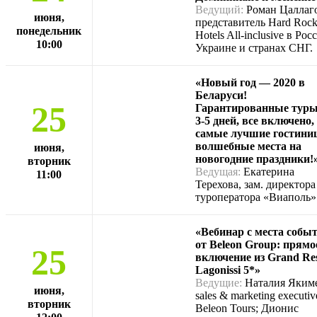
Ведущий:
Роман Цаллаго
июня,
представитель Hard Roc
понедельник
Hotels All-inclusive в Рос
10:00
Украине и странах СНГ.
«Новый год — 2020 в
Беларуси!
25
Гарантированные туры
3-5 дней, все включено,
самые лучшие гостини
волшебные места на
июня,
новогодние праздники!
вторник
Ведущая:
Екатерина
11:00
Терехова, зам. директора
туроператора «Виаполь»
«Вебинар с места собы
от Beleon Group: прямо
25
включение из Grand Re
Lagonissi 5*»
Ведущие:
Наталия Якиме
июня,
sales & marketing executiv
вторник
Beleon Tours; Дионис