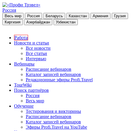
Россия
Весь мир
Россия
Беларусь
Казахстан
Армения
Грузия
Киргизия
Азербайджан
Узбекистан
Работа
Новости и статьи
Все новости
Все статьи
Интервью
Вебинары
Расписание вебинаров
Каталог записей вебинаров
Редакционные эфиры Profi.Travel
TourWiki
Поиск партнёров
Россия
Весь мир
Обучение
Тестирования и викторины
Расписание вебинаров
Каталог записей вебинаров
Эфиры Profi.Travel на YouTube