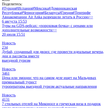
Поделитесь:
#Турция
#Испания
#Мексика
#Доминиканская
Республика
#Черногория
#Беларусь
#Греция
#Тенерифе
Авиакомпании Air Anka разрешили летать в Россию>>
6 августа 15:53
Туры на GDS-рейсах: «пороховая бочка» с ценами или
дополнительные возможности>>
20 июля 15:51
Новость
234
Дубай, созданный для двоих: где провести идеальные вечера,
дни и рассветы вместе
выездной туризм
Новость
3461
Цена или эмоции: что на самом деле ищет на Мальдивах
премиальный турист
туроператоры
выездной туризм
актуальные направления
Новость
4131
7 стильных отелей на Миконосе и греческая виза в подарок