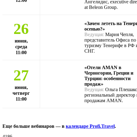
12:00
Ангелидис, executive dire
at Beleon Group.
26
«Зачем лететь на Тенер
осенью?»
Ведущая:
Мария Чепля,
представитель Офиса по
июня,
туризму Тенерифе в РФ 
среда
СНГ.
11:00
«Отели AMAN в
27
Черногории, Греции и
Турции: особенности
продаж»
июня,
Ведущая:
Ольга Плешако
четверг
региональный директор 
11:00
продажам AMAN.
Еще больше вебинаров — в
календаре Profi.Travel
.
4186