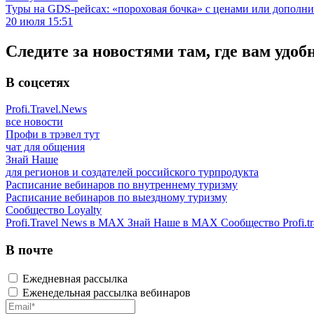
Туры на GDS-рейсах: «пороховая бочка» с ценами или дополн
20 июля 15:51
Следите за новостями там, где вам удоб
В соцсетях
Profi.Travel.News
все новости
Профи в трэвел тут
чат для общения
Знай Наше
для регионов и создателей российского турпродукта
Расписание вебинаров по внутреннему туризму
Расписание вебинаров по выездному туризму
Сообщество Loyalty
Profi.Travel News в MAX
Знай Наше в MAX
Сообщество Profi.tr
В почте
Ежедневная рассылка
Еженедельная рассылка вебинаров