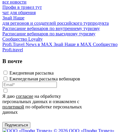
все новости
Профи в трэвел тут
чат для общения
Знай Наше
для регионов и создателей российского турпродукта
Расписание вебинаров по внутреннему туризму
Расписание вебинаров по выездному туризму
Сообщество Loyalty
Profi.Travel News в MAX
Знай Наше в MAX
Сообщество
Profi.travel
В почте
Ежедневная рассылка
Еженедельная рассылка вебинаров
Я даю
согласие
на обработку
персональных данных и ознакомлен с
политикой
по обработке персональных
данных
Подписаться
© 2026 ООО «Профи Трэвeл»