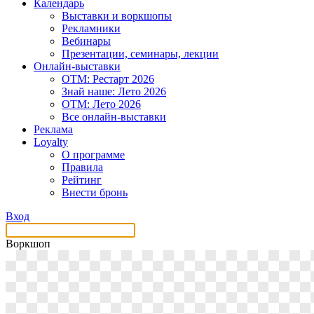
Календарь
Выставки и воркшопы
Рекламники
Вебинары
Презентации, семинары, лекции
Онлайн-выставки
OTM: Рестарт 2026
Знай наше: Лето 2026
OTM: Лето 2026
Все онлайн-выставки
Реклама
Loyalty
О программе
Правила
Рейтинг
Внести бронь
Вход
Воркшоп