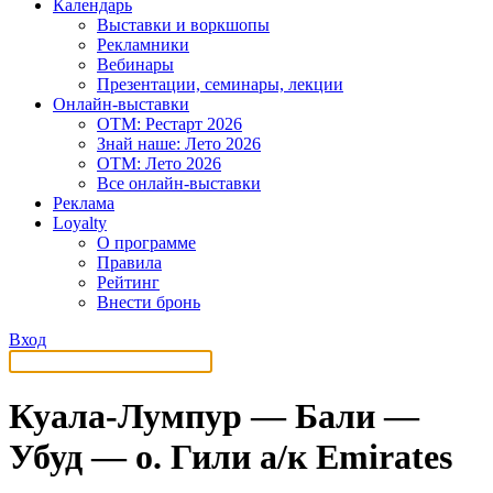
Календарь
Выставки и воркшопы
Рекламники
Вебинары
Презентации, семинары, лекции
Онлайн-выставки
OTM: Рестарт 2026
Знай наше: Лето 2026
OTM: Лето 2026
Все онлайн-выставки
Реклама
Loyalty
О программе
Правила
Рейтинг
Внести бронь
Вход
Куала-Лумпур — Бали —
Убуд — о. Гили а/к Emirates