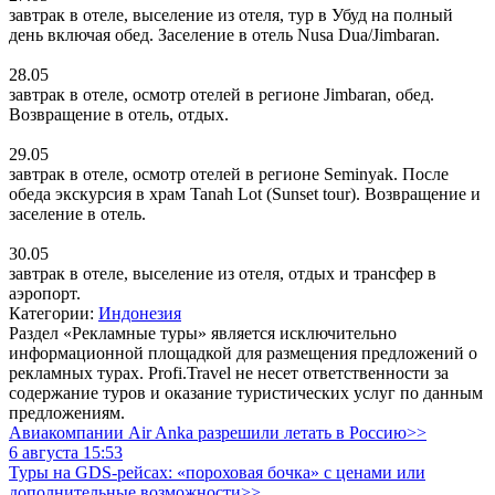
завтрак в отеле, выселение из отеля, тур в Убуд на полный
день включая обед. Заселение в отель Nusa Dua/Jimbaran.
28.05
завтрак в отеле, осмотр отелей в регионе Jimbaran, обед.
Возвращение в отель, отдых.
29.05
завтрак в отеле, осмотр отелей в регионе Seminyak. После
обеда экскурсия в храм Tanah Lot (Sunset tour). Возвращение и
заселение в отель.
30.05
завтрак в отеле, выселение из отеля, отдых и трансфер в
аэропорт.
Категории:
Индонезия
Раздел «Рекламные туры» является исключительно
информационной площадкой для размещения предложений о
рекламных турах. Profi.Travel не несет ответственности за
содержание туров и оказание туристических услуг по данным
предложениям.
Авиакомпании Air Anka разрешили летать в Россию>>
6 августа 15:53
Туры на GDS-рейсах: «пороховая бочка» с ценами или
дополнительные возможности>>