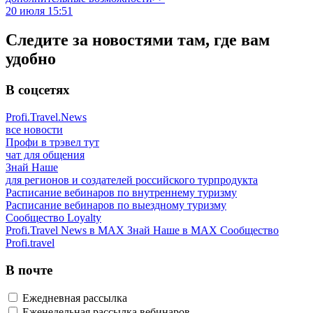
20 июля 15:51
Следите за новостями там, где вам
удобно
В соцсетях
Profi.Travel.News
все новости
Профи в трэвел тут
чат для общения
Знай Наше
для регионов и создателей российского турпродукта
Расписание вебинаров по внутреннему туризму
Расписание вебинаров по выездному туризму
Сообщество Loyalty
Profi.Travel News в MAX
Знай Наше в MAX
Сообщество
Profi.travel
В почте
Ежедневная рассылка
Еженедельная рассылка вебинаров