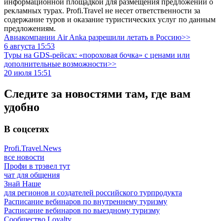
информационной площадкой для размещения предложений о
рекламных турах. Profi.Travel не несет ответственности за
содержание туров и оказание туристических услуг по данным
предложениям.
Авиакомпании Air Anka разрешили летать в Россию>>
6 августа 15:53
Туры на GDS-рейсах: «пороховая бочка» с ценами или
дополнительные возможности>>
20 июля 15:51
Следите за новостями там, где вам
удобно
В соцсетях
Profi.Travel.News
все новости
Профи в трэвел тут
чат для общения
Знай Наше
для регионов и создателей российского турпродукта
Расписание вебинаров по внутреннему туризму
Расписание вебинаров по выездному туризму
Сообщество Loyalty