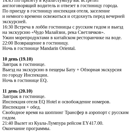
14:45 По прилету в Куала-Лумпур вас встретит
англоговорящий водитель и отвезет в гостиницу города.
По приезду в гостиницу инспекция отеля, заселение
и немного времени освежиться и отдохнуть перед вечерней
экскурсией.
16:30 Встреча в лобби гостиницы с русским гидом и выезд
на экскурсию «Чудо Малайзии, река Светлячков».
Ужин морепродуктами в китайском ресторанчике на воде.
22:00 Возвращение в гостиницу.
Ночь в гостинице Mandarin Oriental.
10 день (19.10)
Завтрак в гостинице.
Выезд на экскурсию в пещеры Бату + Обзорная экскурсия
по городу Инспекции.
Ночь в гостинице EQ.
11 день (20.10)
Завтрак в гостинице.
Инспекция отеля EQ Hotel и освобождение номеров.
Инспекция + обед.
Свободное время на шоппинг Трансфер в аэропорт с русским
гидом.
21:40 Вылет из Куала-Лумпура рейсом EY417.00.
Окончание программы.