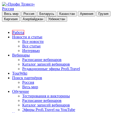
Россия
Весь мир
Россия
Беларусь
Казахстан
Армения
Грузия
Киргизия
Азербайджан
Узбекистан
Работа
Новости и статьи
Все новости
Все статьи
Интервью
Вебинары
Расписание вебинаров
Каталог записей вебинаров
Редакционные эфиры Profi.Travel
TourWiki
Поиск партнёров
Россия
Весь мир
Обучение
Тестирования и викторины
Расписание вебинаров
Каталог записей вебинаров
Эфиры Profi.Travel на YouTube