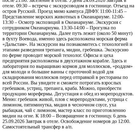
после 21:00. Заселение в отель. 5 день 24.09.2026 Завтрак в
отеле. 09:30 – встреча с экскурсоводом в гостинице. Отъезд на
остров Русский. Проезд мимо кампуса ДВФУ. 11:00-11:45 –
Представление морских животных в Океанариуме. 12:00-
13:30 – Осмотр экспозиций в Океанариуме. Экскурсия с
сотрудником Океанариума. 13:30-14:00 – Прогулка по
территории Океанариума. Далее путь лежит (около 50 минут)
в бухту Воевода, именно здесь расположена морская ферма
«Дальстам». На экскурсии вы познакомитесь с технологией и
этапами разведения трепанга, мидии, гребешка. Экскурсию
по ферме проводит морской технолог. Офисы и цеха
предприятия расположены в двухэтажном корабле. Здесь и
лаборатория по выращиваю кормов для моллюсков, «роддом»
для молоди и большие ванны с проточной водой для
складирования моллюсков перед отправкой в рестораны по
всей России. Вы увидите и сможете потрогать взрослых
гребешков, устриц, трепанга, краба. Можно, приобрести
продукцию морефермы. Дегустация и обед из морепродуктов.
Меню: гребешок живой, плов с морепродуктами, устрица с
лимоном, пятиминутка, мидия в чесночном соусе, уха
рыбацкая, чай с лимоном, мастер класс по приготовлению
мидии на огне. К 18:00 – Возвращение в гостиницу. 6 день
25.09.2026 Завтрак в отеле. Освобождение номеров до 12:00.
Самостоятельный трансфер в а/п.