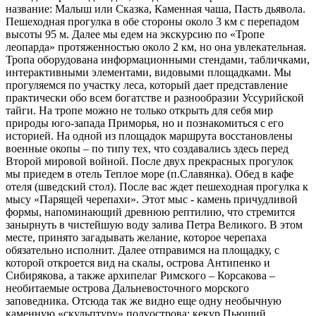
название: Малыш или Сказка, Каменная чаша, Пасть дьявола.
Пешеходная прогулка в обе стороны около 3 км с перепадом
высоты 95 м. Далее мы едем на экскурсию по «Тропе
леопарда» протяженностью около 2 км, но она увлекательная.
Тропа оборудована информационными стендами, табличками,
интерактивными элементами, видовыми площадками. Мы
прогуляемся по участку леса, который дает представление
практически обо всем богатстве и разнообразии Уссурийской
тайги. На тропе можно не только открыть для себя мир
природы юго-запада Приморья, но и познакомиться с его
историей. На одной из площадок маршрута восстановлены
военные окопы – по типу тех, что создавались здесь перед
Второй мировой войной. После двух прекрасных прогулок
мы приедем в отель Теплое море (п.Славянка). Обед в кафе
отеля (шведский стол). После вас ждет пешеходная прогулка к
мысу «Парящей черепахи». Этот мыс - камень причудливой
формы, напоминающий древнюю рептилию, что стремится
занырнуть в чистейшую воду залива Петра Великого. В этом
месте, принято загадывать желание, которое черепаха
обязательно исполнит. Далее отправимся на площадку, с
которой откроется вид на скалы, острова Антипенко и
Сибирякова, а также архипелаг Римского – Корсакова –
необитаемые острова Дальневосточного морского
заповедника. Отсюда так же видно еще одну необычную
каменную «скульптуру» полуострова: кекур Пьющий