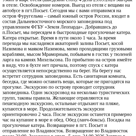
в отеле. Освобождение номеров. Выезд из отеля с вещами на
автобусе в пгт.Посьет. Сегодня мы с вами отправимся на
остров Фуругельма – самый южный остров России, входит в
состав Дальневосточного морского заповедника под
управлением ФГБУ «Земля Леопарда». Добравшись до
п.Посьет, мы пересядем в быстроходные прогулочные катера.
Катера открытые. Время в пути около 1 часа. За время
перехода мы насладимся акваторией залива Посьет, косой
Назимова и маяком Назимова, мимо проходящими грузовыми
кораблями, мысом Мраморным, побываем в гостях у тюленей
ларга на камнях Михельсона. По прибытию на остров имейте
в виду, что в бухте нет причала, поэтому спуск с катера
осуществляется непосредственно на берег. На берегу нас
встретит сотрудник заповедника. Есть санитарная комната,
беседка, где можно оставить вещи, которые не пригодятся на
прогулке. Экскурсию по острову проводит сотрудник
заповедника. Один экскурсовод на несколько туристических
групп, таковы правила. Желающие отравляются на
пешеходную экскурсию, остальные отдыхают на пляже,
купаются в море. Продолжительность экскурсии
ориентировочно 2 часа. После экскурсии останется примерно
час на купание в море и обед. Обед (ланч-боксы). Посадка на
прогулочные катера. Возвращение в пгт. Посьет и
отправление во Владивосток. Возвращение во Владивосток