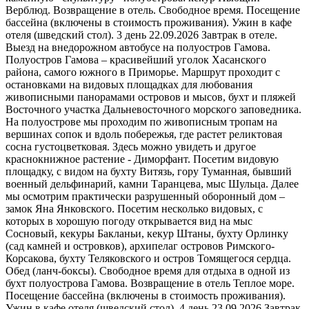
Верблюд. Возвращение в отель. Свободное время. Посещение
бассейна (включены в стоимость проживания). Ужин в кафе
отеля (шведский стол). 3 день 22.09.2026 Завтрак в отеле.
Выезд на внедорожном автобусе на полуостров Гамова.
Полуостров Гамова – красивейший уголок Хасанского
района, самого южного в Приморье. Маршрут проходит с
остановками на видовых площадках для любования
живописными панорамами островов и мысов, бухт и пляжей
Восточного участка Дальневосточного морского заповедника.
На полуострове мы проходим по живописным тропам на
вершинах сопок и вдоль побережья, где растет реликтовая
сосна густоцветковая. Здесь можно увидеть и другое
краснокнижное растение - Диморфант. Посетим видовую
площадку, с видом на бухту Витязь, гору Туманная, бывший
военный дельфинарий, камни Таранцева, мыс Шульца. Далее
мы осмотрим практически разрушенный оборонный дом –
замок Яна Янковского. Посетим несколько видовых, с
которых в хорошую погоду открывается вид на мыс
Сосновый, кекуры Бакланьи, кекур Штаны, бухту Орлинку
(сад камней и островков), архипелаг островов Римского-
Корсакова, бухту Теляковского и остров Томящегося сердца.
Обед (ланч-боксы). Свободное время для отдыха в одной из
бухт полуострова Гамова. Возвращение в отель Теплое море.
Посещение бассейна (включены в стоимость проживания).
Ужин в кафе отеля (шведский стол). 4 день 23.09.2026 Завтрак