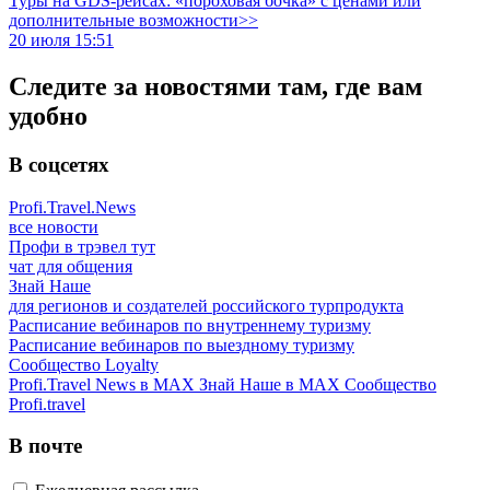
Туры на GDS-рейсах: «пороховая бочка» с ценами или
дополнительные возможности>>
20 июля 15:51
Следите за новостями там, где вам
удобно
В соцсетях
Profi.Travel.News
все новости
Профи в трэвел тут
чат для общения
Знай Наше
для регионов и создателей российского турпродукта
Расписание вебинаров по внутреннему туризму
Расписание вебинаров по выездному туризму
Сообщество Loyalty
Profi.Travel News в MAX
Знай Наше в MAX
Сообщество
Profi.travel
В почте