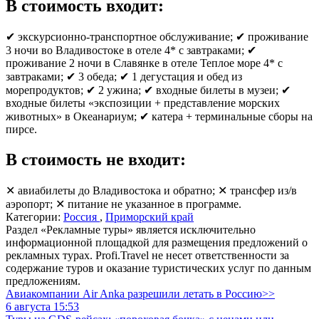
В стоимость входит:
✔ экскурсионно-транспортное обслуживание; ✔ проживание
3 ночи во Владивостоке в отеле 4* с завтраками; ✔
проживание 2 ночи в Славянке в отеле Теплое море 4* с
завтраками; ✔ 3 обеда; ✔ 1 дегустация и обед из
морепродуктов; ✔ 2 ужина; ✔ входные билеты в музеи; ✔
входные билеты «экспозиции + представление морских
животных» в Океанариум; ✔ катера + терминальные сборы на
пирсе.
В стоимость не входит:
✕ авиабилеты до Владивостока и обратно; ✕ трансфер из/в
аэропорт; ✕ питание не указанное в программе.
Категории:
Россия
,
Приморский край
Раздел «Рекламные туры» является исключительно
информационной площадкой для размещения предложений о
рекламных турах. Profi.Travel не несет ответственности за
содержание туров и оказание туристических услуг по данным
предложениям.
Авиакомпании Air Anka разрешили летать в Россию>>
6 августа 15:53