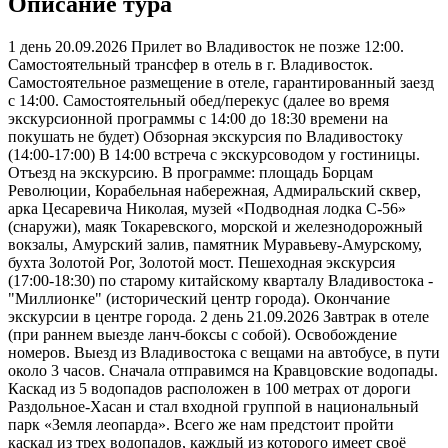
Описание тура
1 день 20.09.2026 Прилет во Владивосток не позже 12:00.
Самостоятельный трансфер в отель в г. Владивосток.
Самостоятельное размещение в отеле, гарантированный заезд
с 14:00. Самостоятельный обед/перекус (далее во время
экскурсионной программы с 14:00 до 18:30 времени на
покушать не будет) Обзорная экскурсия по Владивостоку
(14:00-17:00) В 14:00 встреча с экскурсоводом у гостиницы.
Отъезд на экскурсию. В программе: площадь Борцам
Революции, Корабельная набережная, Адмиральский сквер,
арка Цесаревича Николая, музей «Подводная лодка С-56»
(снаружи), маяк Токаревского, морской и железнодорожный
вокзалы, Амурский залив, памятник Муравьеву-Амурскому,
бухта Золотой Рог, Золотой мост. Пешеходная экскурсия
(17:00-18:30) по старому китайскому кварталу Владивостока -
"Миллионке" (исторический центр города). Окончание
экскурсии в центре города. 2 день 21.09.2026 Завтрак в отеле
(при раннем выезде ланч-боксы с собой). Освобождение
номеров. Выезд из Владивостока с вещами на автобусе, в пути
около 3 часов. Сначала отправимся на Кравцовские водопады.
Каскад из 5 водопадов расположен в 100 метрах от дороги
Раздольное-Хасан и стал входной группой в национальный
парк «Земля леопарда». Всего же нам предстоит пройти
каскад из трех водопадов, каждый из которого имеет своё