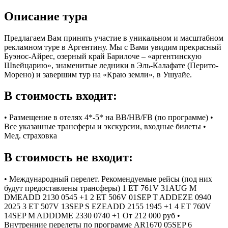
Описание тура
Предлагаем Вам принять участие в уникальном и масштабном
рекламном туре в Аргентину. Мы с Вами увидим прекрасный
Буэнос-Айрес, озерный край Барилоче – «аргентинскую
Швейцарию», знаменитые ледники в Эль-Калафате (Перито-
Морено) и завершим тур на «Краю земли», в Ушуайе.
В стоимость входит:
• Размещение в отелях 4*-5* на BB/HB/FB (по программе) •
Все указанные трансферы и экскурсии, входные билеты •
Мед. страховка
В стоимость не входит:
• Международный перелет. Рекомендуемые рейсы (под них
будут предоставлены трансферы) 1 ET 761V 31AUG M
DMEADD 2130 0545 +1 2 ET 506V 01SEP T ADDEZE 0940
2025 3 ET 507V 13SEP S EZEADD 2155 1945 +1 4 ET 760V
14SEP M ADDDME 2330 0740 +1 От 212 000 руб •
Внутренние перелеты по программе AR1670 05SEP 6