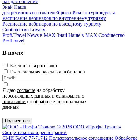
чат для общения
Знай Наше
для регионов и создателей российского турпродукта
Расписание вебинаров по внутреннему туризму
Расписание вебинаров по выездному туризму
Сообщество Loyalty
Profi.Travel News в MAX
Знай Наше в MAX
Сообщество
Profi.travel
В почте
Ежедневная рассылка
Еженедельная рассылка вебинаров
Я даю
согласие
на обработку
персональных данных и ознакомлен с
политикой
по обработке персональных
данных
Подписаться
© 2026 ООО «Профи Трэвeл»
Свидетельство о регистрации
СМИ №ФС 77-71742
Пользовательское соглашение
Обработка