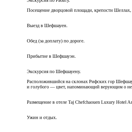
Экскурсия по Рабату.
Посещение дворцовой площади, крепости Шеллах, 
Выезд в Шефшауен.
Обед (за доплату) по дороге.
Прибытие в Шефшауэн.
Экскурсия по Шефшауену.
Расположившийся на склонах Рифских гор Шефшауэ
и голубого — цвет, напоминающий верующим о неб
Размещение в отеле Taj Chefchaouen Luxury Hotel An
Ужин и отдых.