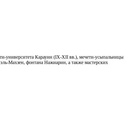
ти-университета Карауин (IX-XII вв.), мечети-усыпальницы
р эль-Махзен, фонтана Нажиарин, а также мастерских