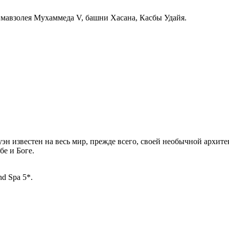
мавзолея Мухаммеда V, башни Хасана, Касбы Удайя.
н известен на весь мир, прежде всего, своей необычной архит
е и Боге.
d Spa 5*.