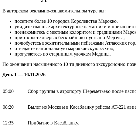
В авторском рекламно-ознакомительном туре вы:
посетите более 10 городов Королевства Марокко,
увидите главные архитектурные памятники и прикоснете
познакомитесь с местным колоритом и традициями Марок
приоткроете дверь в бескрайнюю пустыню Мерзуга,
полюбуетесь восхитительными пейзажами Атласских гор
отведаете национальную марокканскую кухню,
прогуляетесь по старинным улочкам Медины.
По окончании насыщенного 10-ти дневного экскурсионно-позна
День 1 — 16.11.2026
05:00
Сбор группы в аэропорту Шереметьево после паспо
08:20
Вылет из Москвы в Касабланку рейсом AT-221 авиа
12:35
Прибытие в Касабланку.