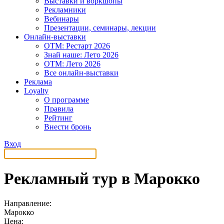
Выставки и воркшопы
Рекламники
Вебинары
Презентации, семинары, лекции
Онлайн-выставки
OTM: Рестарт 2026
Знай наше: Лето 2026
OTM: Лето 2026
Все онлайн-выставки
Реклама
Loyalty
О программе
Правила
Рейтинг
Внести бронь
Вход
Рекламный тур в Марокко
Направление:
Марокко
Цена: