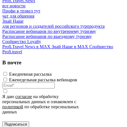
Profi.Travel.News
все новости
Профи в трэвел тут
чат для общения
Знай Наше
для регионов и создателей российского турпродукта
Расписание вебинаров по внутреннему туризму
Расписание вебинаров по выездному туризму
Сообщество Loyalty
Profi.Travel News в MAX
Знай Наше в MAX
Сообщество
Profi.travel
В почте
Ежедневная рассылка
Еженедельная рассылка вебинаров
Я даю
согласие
на обработку
персональных данных и ознакомлен с
политикой
по обработке персональных
данных
Подписаться