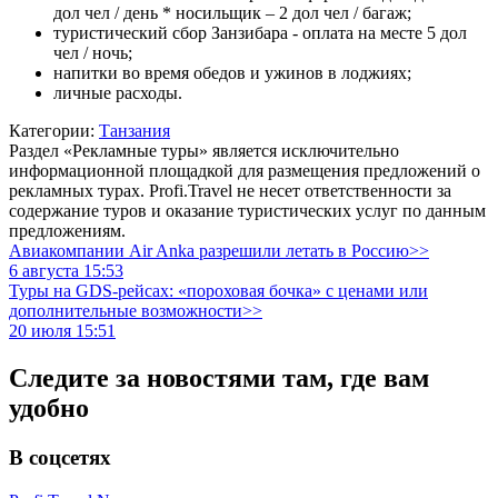
дол чел / день * носильщик – 2 дол чел / багаж;
туристический сбор Занзибара - оплата на месте 5 дол
чел / ночь;
напитки во время обедов и ужинов в лоджиях;
личные расходы.
Категории:
Танзания
Раздел «Рекламные туры» является исключительно
информационной площадкой для размещения предложений о
рекламных турах. Profi.Travel не несет ответственности за
содержание туров и оказание туристических услуг по данным
предложениям.
Авиакомпании Air Anka разрешили летать в Россию>>
6 августа 15:53
Туры на GDS-рейсах: «пороховая бочка» с ценами или
дополнительные возможности>>
20 июля 15:51
Следите за новостями там, где вам
удобно
В соцсетях