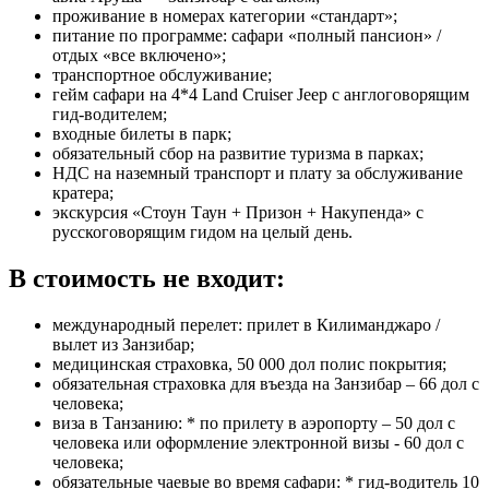
проживание в номерах категории «стандарт»;
питание по программе: сафари «полный пансион» /
отдых «все включено»;
транспортное обслуживание;
гейм сафари на 4*4 Land Cruiser Jeep с англоговорящим
гид-водителем;
входные билеты в парк;
обязательный сбор на развитие туризма в парках;
НДС на наземный транспорт и плату за обслуживание
кратера;
экскурсия «Стоун Таун + Призон + Накупенда» с
русскоговорящим гидом на целый день.
В стоимость не входит:
международный перелет: прилет в Килиманджаро /
вылет из Занзибар;
медицинская страховка, 50 000 дол полис покрытия;
обязательная страховка для въезда на Занзибар – 66 дол с
человека;
виза в Танзанию: * по прилету в аэропорту – 50 дол с
человека или оформление электронной визы - 60 дол с
человека;
обязательные чаевые во время сафари: * гид-водитель 10