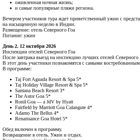
оживленная ночная жизнь;
и самые популярные пляжи региона.
Вечером участников тура ждет приветственный ужин с предст
на насыщенную неделю в Индии.
Размещение: отель Северного Гоа
Питание: ужин
День 2. 12 октября 2026
Инспекции отелей Северного Гоа
После завтрака выезд на инспекцию лучших отелей Северного 
В этот день участники познакомятся с самыми востребованным
В программе:
Taj Fort Aguada Resort & Spa 5*
Taj Holiday Village Resort & Spa 5*
Santana Beach Resort 3*
The Astor Goa 5*
Ronil Goa — a JdV by Hyatt
Fairfield by Marriott Goa Calangute 4*
Adamo The Bellus 4*
Renaissance Goa Hotel 5*
Обед включен в программу.
Возвращение в отель. Ужин и отдых.