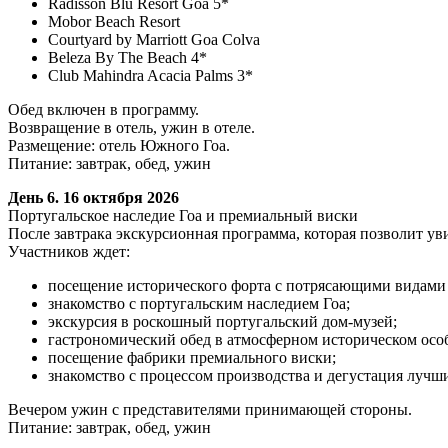
Radisson Blu Resort Goa 5*
Mobor Beach Resort
Courtyard by Marriott Goa Colva
Beleza By The Beach 4*
Club Mahindra Acacia Palms 3*
Обед включен в программу.
Возвращение в отель, ужин в отеле.
Размещение: отель Южного Гоа.
Питание: завтрак, обед, ужин
День 6. 16 октября 2026
Португальское наследие Гоа и премиальный виски
После завтрака экскурсионная программа, которая позволит ув
Участников ждет:
посещение исторического форта с потрясающими видами 
знакомство с португальским наследием Гоа;
экскурсия в роскошный португальский дом-музей;
гастрономический обед в атмосферном историческом осо
посещение фабрики премиального виски;
знакомство с процессом производства и дегустация лучши
Вечером ужин с представителями принимающей стороны.
Питание: завтрак, обед, ужин