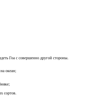
идеть Гоа с совершенно другой стороны.
на океан;
бняке;
х сортов.