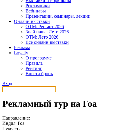
Выставки и воркшопы
Рекламники
Вебинары
Презентации, семинары, лекции
Онлайн-выставки
OTM: Рестарт 2026
Знай наше: Лето 2026
OTM: Лето 2026
Все онлайн-выставки
Реклама
Loyalty
О программе
Правила
Рейтинг
Внести бронь
Вход
Рекламный тур на Гоа
Направление:
Индия, Гоа
Перелёт: