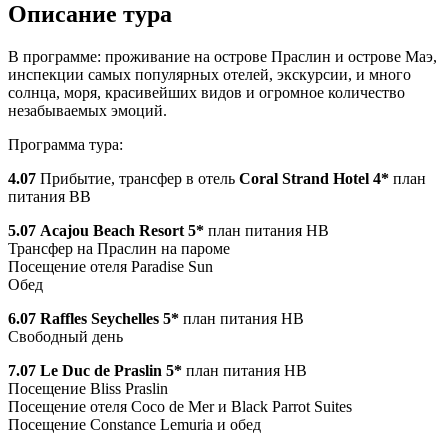
Описание тура
В программе: проживание на острове Праслин и острове Маэ,
инспекции самых популярных отелей, экскурсии, и много
солнца, моря, красивейших видов и огромное количество
незабываемых эмоций.
Программа тура:
4.07
Прибытие, трансфер в отель
Coral
Strand
Hotel
4*
план
питания BB
5.07
Acajou
Beach
Resort
5*
план питания HB
Трансфер на Праслин на пароме
Посещение отеля Paradise Sun
Обед
6.07
Raffles
Seychelles
5*
план питания HB
Свободный день
7.07
Le
Duc
de
Praslin
5*
план питания HB
Посещение Bliss Praslin
Посещение отеля Coco de Mer и Black Parrot Suites
Посещение Constance Lemuria и обед