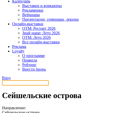
Календарь
Выставки и воркшопы
Рекламники
Вебинары
Презентации, семинары, лекции
Онлайн-выставки
OTM: Рестарт 2026
Знай наше: Лето 2026
OTM: Лето 2026
Все онлайн-выставки
Реклама
Loyalty
О программе
Правила
Рейтинг
Внести бронь
Вход
Сейшельские острова
Направление:
Сейшельские острова