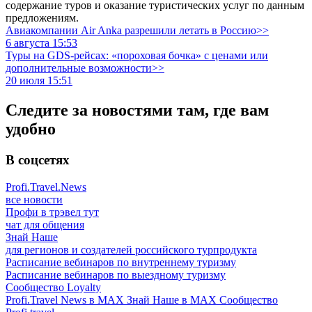
содержание туров и оказание туристических услуг по данным
предложениям.
Авиакомпании Air Anka разрешили летать в Россию>>
6 августа 15:53
Туры на GDS-рейсах: «пороховая бочка» с ценами или
дополнительные возможности>>
20 июля 15:51
Следите за новостями там, где вам
удобно
В соцсетях
Profi.Travel.News
все новости
Профи в трэвел тут
чат для общения
Знай Наше
для регионов и создателей российского турпродукта
Расписание вебинаров по внутреннему туризму
Расписание вебинаров по выездному туризму
Сообщество Loyalty
Profi.Travel News в MAX
Знай Наше в MAX
Сообщество