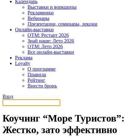
Календарь
Выставки и воркшопы
Рекламники
Вебинары
Презентации, семинары, лекции
Онлайн-выставки
OTM: Рестарт 2026
Знай наше: Лето 2026
OTM: Лето 2026
Все онлайн-выставки
Реклама
Loyalty
О программе
Правила
Рейтинг
Внести бронь
Вход
Коучинг “Море Туристов”:
Жестко, зато эффективно