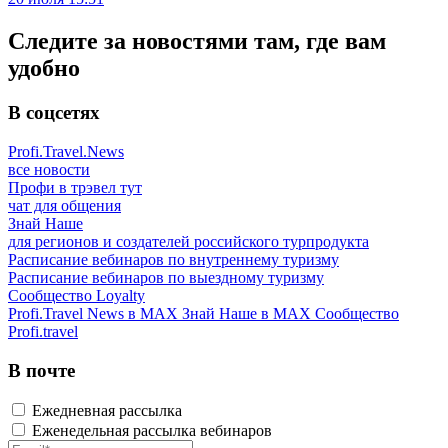
Следите за новостями там, где вам
удобно
В соцсетях
Profi.Travel.News
все новости
Профи в трэвел тут
чат для общения
Знай Наше
для регионов и создателей российского турпродукта
Расписание вебинаров по внутреннему туризму
Расписание вебинаров по выездному туризму
Сообщество Loyalty
Profi.Travel News в MAX
Знай Наше в MAX
Сообщество
Profi.travel
В почте
Ежедневная рассылка
Еженедельная рассылка вебинаров