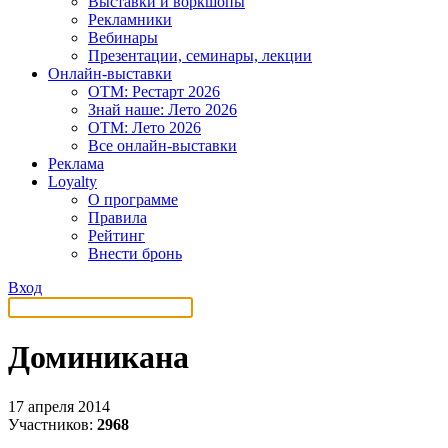
Выставки и воркшопы
Рекламники
Вебинары
Презентации, семинары, лекции
Онлайн-выставки
OTM: Рестарт 2026
Знай наше: Лето 2026
OTM: Лето 2026
Все онлайн-выставки
Реклама
Loyalty
О программе
Правила
Рейтинг
Внести бронь
Вход
Доминикана
17 апреля 2014
Участников:
2968