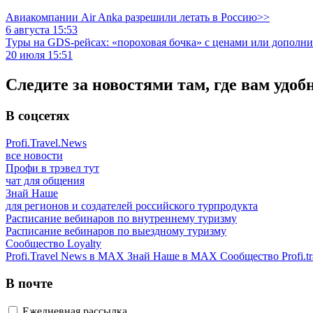
Авиакомпании Air Anka разрешили летать в Россию>>
6 августа 15:53
Туры на GDS-рейсах: «пороховая бочка» с ценами или дополн
20 июля 15:51
Следите за новостями там, где вам удоб
В соцсетях
Profi.Travel.News
все новости
Профи в трэвел тут
чат для общения
Знай Наше
для регионов и создателей российского турпродукта
Расписание вебинаров по внутреннему туризму
Расписание вебинаров по выездному туризму
Сообщество Loyalty
Profi.Travel News в MAX
Знай Наше в MAX
Сообщество Profi.tr
В почте
Ежедневная рассылка