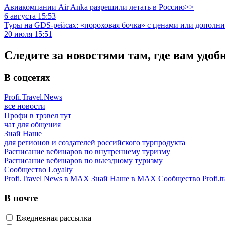
Авиакомпании Air Anka разрешили летать в Россию>>
6 августа 15:53
Туры на GDS-рейсах: «пороховая бочка» с ценами или дополн
20 июля 15:51
Следите за новостями там, где вам удоб
В соцсетях
Profi.Travel.News
все новости
Профи в трэвел тут
чат для общения
Знай Наше
для регионов и создателей российского турпродукта
Расписание вебинаров по внутреннему туризму
Расписание вебинаров по выездному туризму
Сообщество Loyalty
Profi.Travel News в MAX
Знай Наше в MAX
Сообщество Profi.tr
В почте
Ежедневная рассылка