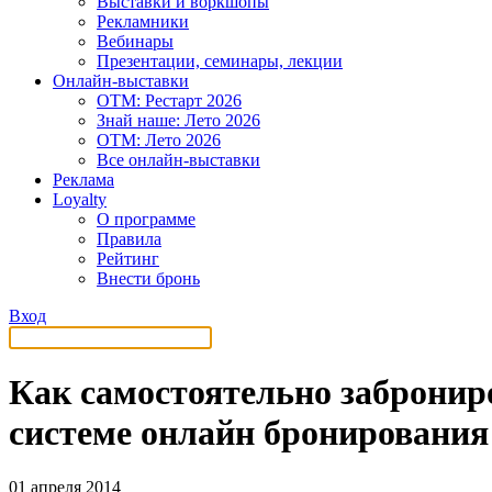
Выставки и воркшопы
Рекламники
Вебинары
Презентации, семинары, лекции
Онлайн-выставки
OTM: Рестарт 2026
Знай наше: Лето 2026
OTM: Лето 2026
Все онлайн-выставки
Реклама
Loyalty
О программе
Правила
Рейтинг
Внести бронь
Вход
Как самостоятельно заброниро
системе онлайн бронировани
01 апреля 2014