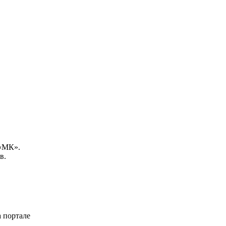
 «МК».
в.
 портале