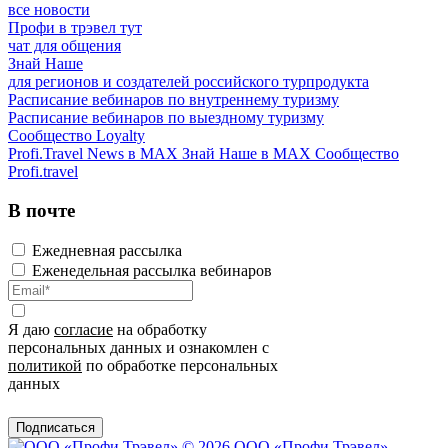
все новости
Профи в трэвел тут
чат для общения
Знай Наше
для регионов и создателей российского турпродукта
Расписание вебинаров по внутреннему туризму
Расписание вебинаров по выездному туризму
Сообщество Loyalty
Profi.Travel News в MAX
Знай Наше в MAX
Сообщество
Profi.travel
В почте
Ежедневная рассылка
Еженедельная рассылка вебинаров
Я даю
согласие
на обработку
персональных данных и ознакомлен с
политикой
по обработке персональных
данных
Подписаться
© 2026 ООО «Профи Трэвeл»