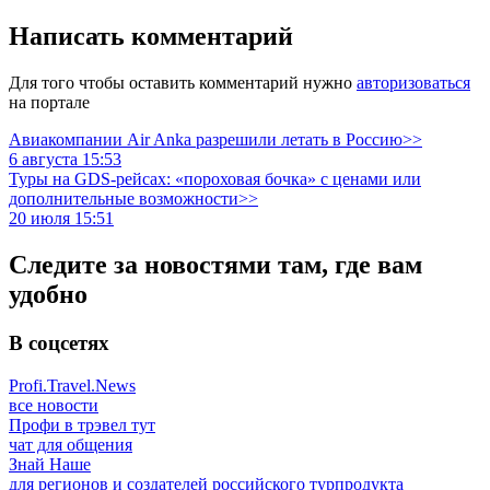
Написать комментарий
Для того чтобы оставить комментарий нужно
авторизоваться
на портале
Авиакомпании Air Anka разрешили летать в Россию>>
6 августа 15:53
Туры на GDS-рейсах: «пороховая бочка» с ценами или
дополнительные возможности>>
20 июля 15:51
Следите за новостями там, где вам
удобно
В соцсетях
Profi.Travel.News
все новости
Профи в трэвел тут
чат для общения
Знай Наше
для регионов и создателей российского турпродукта