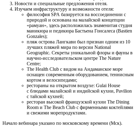
Новости и специальные предложения отеля.
Изучаем инфраструктуру и возможности отеля:
философия SPA базируется на воссоединении с
природой и основана на малайской концепции
«рамуан», здесь расположилась знаменитая студия
маникюра и педикюра Бастьена Гонсалеса (Bastien
Gonzales);
пляж острова Лангкави был признан одним из 10
лучших пляжей мира по версии National
Geographic. Секреты уникальной флоры и фауны в
научно-исследовательском центре The Nature
Centre;
The Health Club с видом на Андаманское море
оснащен современным оборудованием, теннисным
кортом и велосипедами;
рестораны на открытом воздухе: Gulai House
с блюдами малайской и индийской кухни, Pavilion
с тайской кухней;
ресторан высокой французской кухни The Dining
Room и The Beach Club с фирменными коктейлями
и свежими морепродуктами.
Начало вебинара указано по московскому времени (Мск).