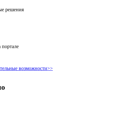
ые решения
 портале
ительные возможности>>
но