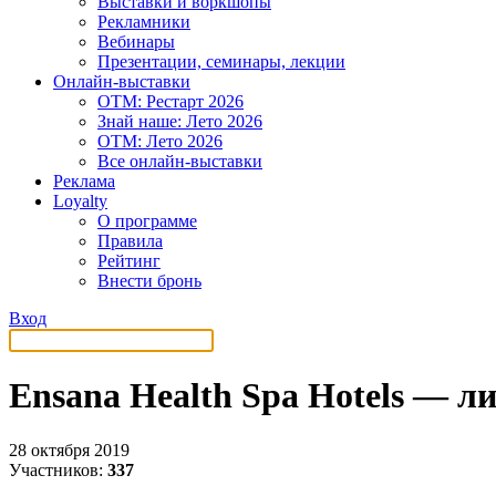
Выставки и воркшопы
Рекламники
Вебинары
Презентации, семинары, лекции
Онлайн-выставки
OTM: Рестарт 2026
Знай наше: Лето 2026
OTM: Лето 2026
Все онлайн-выставки
Реклама
Loyalty
О программе
Правила
Рейтинг
Внести бронь
Вход
Ensana Health Spa Hotels — ли
28 октября 2019
Участников:
337