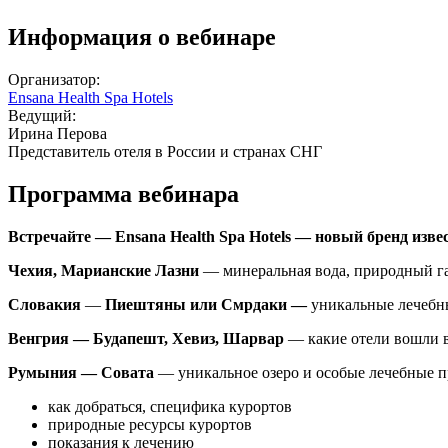
Информация о вебинаре
Организатор:
Ensana Health Spa Hotels
Ведущий:
Ирина Перова
Представитель отеля в России и странах СНГ
Программа вебинара
Встречайте —
Ensana
Health
Spa
Hotels
— новый бренд извес
Чехия, Марианские Лазни
— минеральная вода, природный газ
Словакия
—
Пиештяны или Смрдаки —
уникальные лечебны
Венгрия — Будапешт, Хевиз, Шарвар
— какие отели вошли в
Румыния — Совата
— уникальное озеро и особые лечебные 
как добраться, специфика курортов
природные ресурсы курортов
показания к лечению