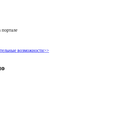
 портале
ительные возможности>>
но