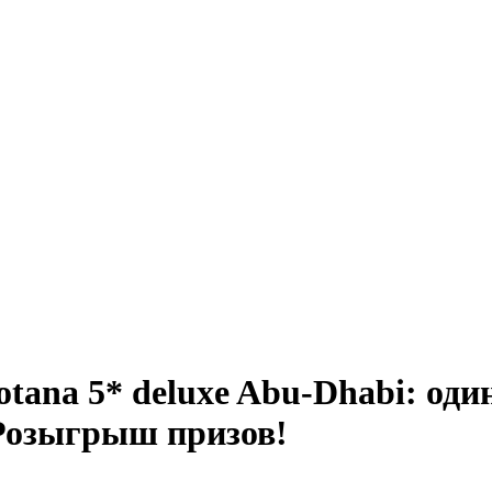
otana 5* deluxe Abu-Dhabi: од
 Розыгрыш призов!