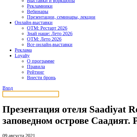
Выставки и воркшопы
Рекламники
Вебинары
Презентации, семинары, лекции
Онлайн-выставки
OTM: Рестарт 2026
Знай наше: Лето 2026
OTM: Лето 2026
Все онлайн-выставки
Реклама
Loyalty
О программе
Правила
Рейтинг
Внести бронь
Вход
Презентация отеля Saadiyat R
заповедном острове Саадият.
09 августа 2021