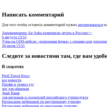
Написать комментарий
Для того чтобы оставить комментарий нужно
авторизоваться
на
Авиакомпании Air Anka разрешили летать в Россию>>
6 августа 15:53
Туры на GDS-рейсах: «пороховая бочка» с ценами или дополн
20 июля 15:51
Следите за новостями там, где вам удоб
В соцсетях
Profi.Travel.News
все новости
Профи в трэвел тут
чат для общения
Знай Наше
для регионов и создателей российского турпродукта
Расписание вебинаров по внутреннему туризму
Расписание вебинаров по выездному туризму