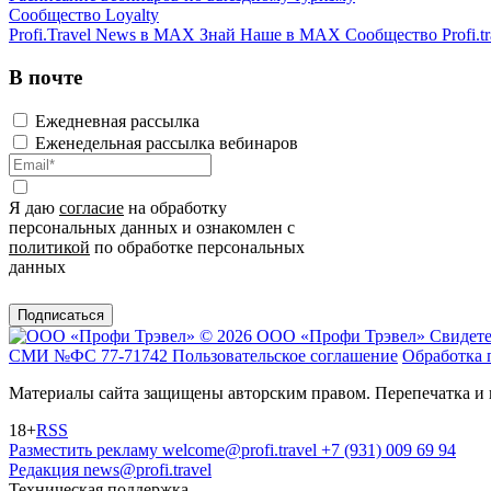
Сообщество Loyalty
Profi.Travel News в MAX
Знай Наше в MAX
Сообщество Profi.tr
В почте
Ежедневная рассылка
Еженедельная рассылка вебинаров
Я даю
согласие
на обработку
персональных данных и ознакомлен с
политикой
по обработке персональных
данных
Подписаться
© 2026 ООО «Профи Трэвeл»
Свидете
СМИ №ФС 77-71742
Пользовательское соглашение
Обработка 
Материалы сайта защищены авторским правом. Перепечатка и 
18+
RSS
Разместить рекламу
welcome@profi.travel
+7 (931) 009 69 94
Редакция
news@profi.travel
Техническая поддержка