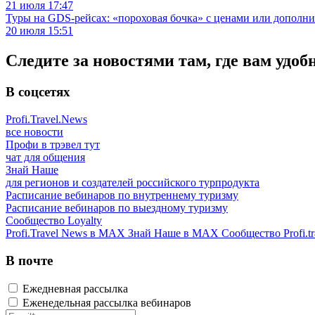
21 июля 17:47
Туры на GDS-рейсах: «пороховая бочка» с ценами или дополн
20 июля 15:51
Следите за новостями там, где вам удоб
В соцсетях
Profi.Travel.News
все новости
Профи в трэвел тут
чат для общения
Знай Наше
для регионов и создателей российского турпродукта
Расписание вебинаров по внутреннему туризму
Расписание вебинаров по выездному туризму
Сообщество Loyalty
Profi.Travel News в MAX
Знай Наше в MAX
Сообщество Profi.tr
В почте
Ежедневная рассылка
Еженедельная рассылка вебинаров