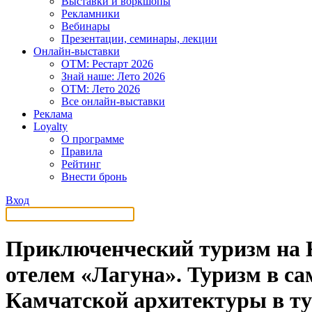
Выставки и воркшопы
Рекламники
Вебинары
Презентации, семинары, лекции
Онлайн-выставки
OTM: Рестарт 2026
Знай наше: Лето 2026
OTM: Лето 2026
Все онлайн-выставки
Реклама
Loyalty
О программе
Правила
Рейтинг
Внести бронь
Вход
Приключенческий туризм на К
отелем «Лагуна». Туризм в с
Камчатской архитектуры в т