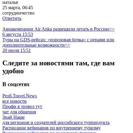
наталья
25 марта, 06:45
сотрудничество
Ответить
Авиакомпании Air Anka разрешили летать в Россию>>
6 августа 15:53
Туры на GDS-рейсах: «пороховая бочка» с ценами или
дополнительные возможности>>
20 июля 15:51
Следите за новостями там, где вам
удобно
В соцсетях
Profi.Travel.News
все новости
Профи в трэвел тут
чат для общения
Знай Наше
для регионов и создателей российского турпродукта
Расписание вебинаров по внутреннему туризму