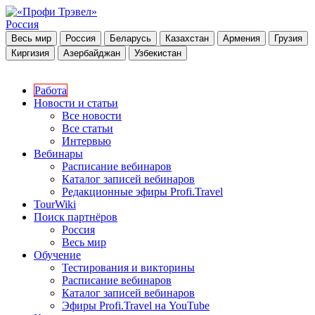
Россия
Весь мир
Россия
Беларусь
Казахстан
Армения
Грузия
Киргизия
Азербайджан
Узбекистан
Работа
Новости и статьи
Все новости
Все статьи
Интервью
Вебинары
Расписание вебинаров
Каталог записей вебинаров
Редакционные эфиры Profi.Travel
TourWiki
Поиск партнёров
Россия
Весь мир
Обучение
Тестирования и викторины
Расписание вебинаров
Каталог записей вебинаров
Эфиры Profi.Travel на YouTube