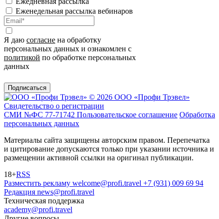
Ежедневная рассылка
Еженедельная рассылка вебинаров
Я даю
согласие
на обработку
персональных данных и ознакомлен с
политикой
по обработке персональных
данных
Подписаться
© 2026 ООО «Профи Трэвeл»
Свидетельство о регистрации
СМИ №ФС 77-71742
Пользовательское соглашение
Обработка
персональных данных
Материалы сайта защищены авторским правом. Перепечатка
и цитирование допускаются только при указании источника и
размещении активной ссылки на оригинал публикации.
18+
RSS
Разместить рекламу
welcome@profi.travel
+7 (931) 009 69 94
Редакция
news@profi.travel
Техническая поддержка
academy@profi.travel
Другие вопросы