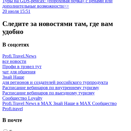
Туры на GDS-рейсах: «пороховая бочка» с ценами или
дополнительные возможности>>
20 июля 15:51
Следите за новостями там, где вам
удобно
В соцсетях
Profi.Travel.News
все новости
Профи в трэвел тут
чат для общения
Знай Наше
для регионов и создателей российского турпродукта
Расписание вебинаров по внутреннему туризму
Расписание вебинаров по выездному туризму
Сообщество Loyalty
Profi.Travel News в MAX
Знай Наше в MAX
Сообщество
Profi.travel
В почте