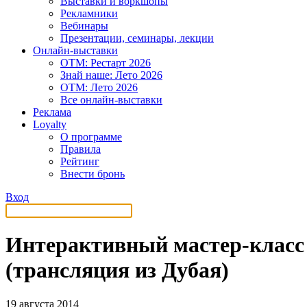
Выставки и воркшопы
Рекламники
Вебинары
Презентации, семинары, лекции
Онлайн-выставки
OTM: Рестарт 2026
Знай наше: Лето 2026
OTM: Лето 2026
Все онлайн-выставки
Реклама
Loyalty
О программе
Правила
Рейтинг
Внести бронь
Вход
Интерактивный мастер-класс п
(трансляция из Дубая)
19 августа 2014