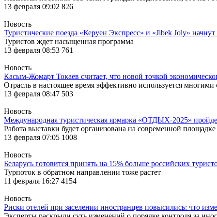
13 февраля 09:02
826
Новость
Туристические поезда «Керуен Экспресс» и «Jibek Joly» начну
Туристов ждет насыщенная программа
13 февраля 08:53
761
Новость
Касым-Жомарт Токаев считает, что новой точкой экономическог
Отрасль в настоящее время эффективно используется многими
13 февраля 08:47
503
Новость
Международная туристическая ярмарка «ОТДЫХ-2025» пройдет 
Работа выставки будет организована на современной площад
13 февраля 07:05
1008
Новость
Беларусь готовится принять на 15% больше российских турист
Турпоток в обратном направлении тоже растет
11 февраля 16:27
4154
Новость
Риски отелей при заселении иностранцев повысились: что из
Эксперты раскрыли суть изменений о порядке контроля за ино