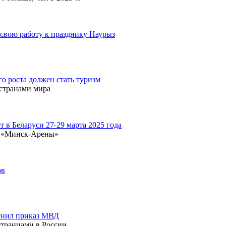
т свою работу к празднику Наурыз
о роста должен стать туризм
 странами мира
в Беларуси 27-29 марта 2025 года
ке «Минск-Арены»
ов
менил приказ МВД
странцами в России