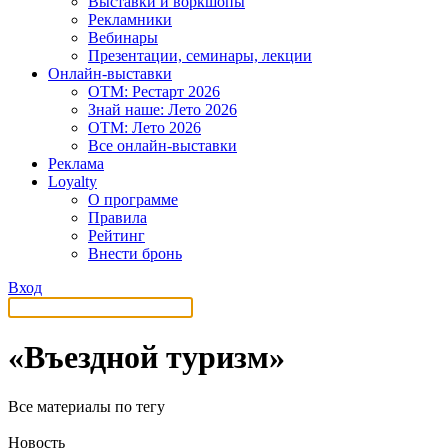
Выставки и воркшопы
Рекламники
Вебинары
Презентации, семинары, лекции
Онлайн-выставки
OTM: Рестарт 2026
Знай наше: Лето 2026
OTM: Лето 2026
Все онлайн-выставки
Реклама
Loyalty
О программе
Правила
Рейтинг
Внести бронь
Вход
«Въездной туризм»
Все материалы по тегу
Новость