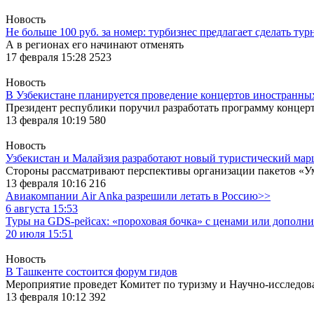
Новость
Не больше 100 руб. за номер: турбизнес предлагает сделать ту
А в регионах его начинают отменять
17 февраля 15:28
2523
Новость
В Узбекистане планируется проведение концертов иностранны
Президент республики поручил разработать программу концерт
13 февраля 10:19
580
Новость
Узбекистан и Малайзия разработают новый туристический ма
Стороны рассматривают перспективы организации пакетов «У
13 февраля 10:16
216
Авиакомпании Air Anka разрешили летать в Россию>>
6 августа 15:53
Туры на GDS-рейсах: «пороховая бочка» с ценами или дополн
20 июля 15:51
Новость
В Ташкенте состоится форум гидов
Мероприятие проведет Комитет по туризму и Научно-исследова
13 февраля 10:12
392