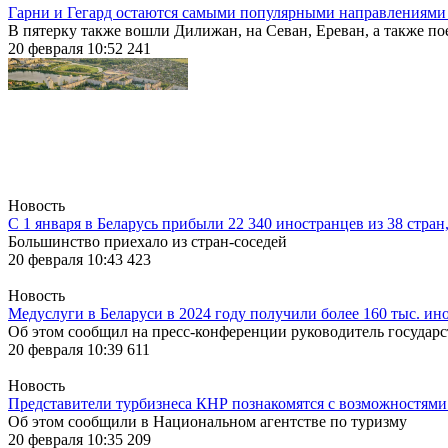
Гарни и Гегард остаются самыми популярными направлениями
В пятерку также вошли Дилижан, на Севан, Ереван, а также по
20 февраля 10:52
241
Новость
С 1 января в Беларусь прибыли 22 340 иностранцев из 38 стран
Большинство приехало из стран-соседей
20 февраля 10:43
423
Новость
Медуслуги в Беларуси в 2024 году получили более 160 тыс. ин
Об этом сообщил на пресс-конференции руководитель государ
20 февраля 10:39
611
Новость
Представители турбизнеса КНР познакомятся с возможностями
Об этом сообщили в Национальном агентстве по туризму
20 февраля 10:35
209