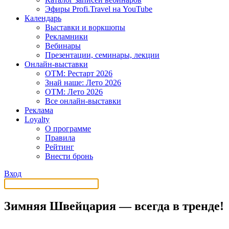
Эфиры Profi.Travel на YouTube
Календарь
Выставки и воркшопы
Рекламники
Вебинары
Презентации, семинары, лекции
Онлайн-выставки
OTM: Рестарт 2026
Знай наше: Лето 2026
OTM: Лето 2026
Все онлайн-выставки
Реклама
Loyalty
О программе
Правила
Рейтинг
Внести бронь
Вход
Зимняя Швейцария — всегда в тренде!