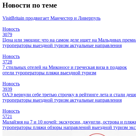
Новости по теме
VisitBritain продвигает Манчестер и Ливерпуль
Новость
3079
Цена или эмоции: что на самом деле ищет на Мальдивах прем
туроператоры
выездной туризм
актуальные направления
Новость
3728
7 стильных отелей на Миконосе и греческая виза в подарок
отели
туроператоры
пляжи
выездной туризм
Новость
3939
ОАЭ вернули себе третью строчку в рейтинге лета и стали деш
туроператоры
выездной туризм
актуальные направления
Новость
5721
Малайзия на 7 и 10 ночей: экскурсии, джунгли, острова и пля
туроператоры
пляжи
обзоры направлений
выездной туризм
эк