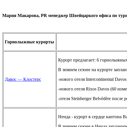
Мария Макарова, PR менеджер Швейцаркого офиса по тури
Горнолыжные курорты
Курорт предлагает: 6 горнолыжных
В зимнем сезоне на курорте запл
Давос — Клостерс
-нового отеля Intercontinental Davo
-нового отеля Rixos Davos (60 ном
-отеля Steinberger Belvèdère
Ненда - курорт в сердце кантона 
В зимнем сезоне в Ненда запланир