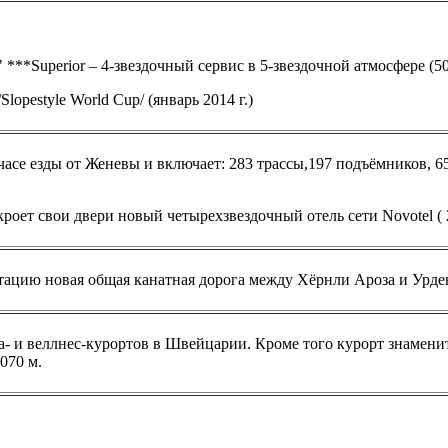
" ***Superior – 4-звездочный сервис в 5-звездочной атмосфере (5
/Slopestyle World Cup/ (январь 2014 г.)
часе езды от Женевы и включает: 283 трассы,197 подъёмников, 6
кроет свои двери новый четырехзвездочный отель сети Novotel (
атацию новая общая канатная дорога между Хёрнли Ароза и Урд
- и веллнес-курортов в Швейцарии. Кроме того курорт знаменит
070 м.