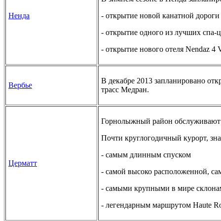
Ненда
- открытие новой канатной дороги 
- открытие одного из лучших спа-це
- открытие нового отеля Nendaz 4 
В декабре 2013 запланировано отк
Вербье
трасс Медран.
Горнолыжный район обслуживают 6
Почти круглогодичный курорт, зн
- самым длинным спуском
Церматт
- самой высоко расположенной, са
- самыми крупными в мире склон
- легендарным маршрутом Haute R