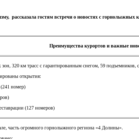
зму, рассказала гостям встречи о новостях с горнолыжных
Преимущества курортов и важные нов
 зон, 320 км трасс с гарантированным снегом, 59 подъемников, 
анированы открытия:
s (241 номер)
еров)
 после реставрации (127 номеров)
Вале, часть огромного горнолыжного региона «4 Долины».
овано: