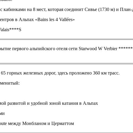
с кабинками на 8 мест, которая соединит Сивье (1730 м) и План-
нтров в Альпах «Bains les 4 Vallées»
Valais****S
рытие первого альпийского отеля сети Starwood W Verbier *****
5 горных железных дорог, здесь проложено 360 км трасс.
аменитый:
мой развитой и удобной зоной катания в Альпах
ами
oute между Монбланом и Церматтом