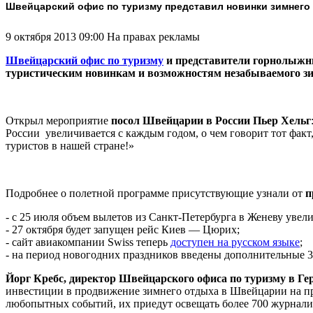
Швейцарский офис по туризму представил новинки зимнего 
9 октября 2013 09:00
На правах рекламы
Швейцарский офис по туризму
и представители горнолыжны
туристическим новинкам и возможностям незабываемого зи
Открыл мероприятие
посол Швейцарии в России Пьер Хельг
России увеличивается с каждым годом, о чем говорит тот фак
туристов в нашей стране!»
Подробнее о полетной программе присутствующие узнали от
п
- с 25 июля объем вылетов из Санкт-Петербурга в Женеву увели
- 27 октября будет запущен рейс Киев — Цюрих;
- сайт авиакомпании Swiss теперь
доступен на русском языке
;
- на период новогодних праздников введены дополнительные 
Йорг Кребс, директор Швейцарского офиса по туризму в Ге
инвестиции в продвижение зимнего отдыха в Швейцарии на пр
любопытных событий, их приедут освещать более 700 журнали