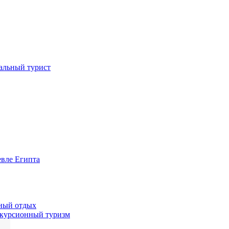
иальный турист
евле Египта
жный отдых
скурсионный туризм