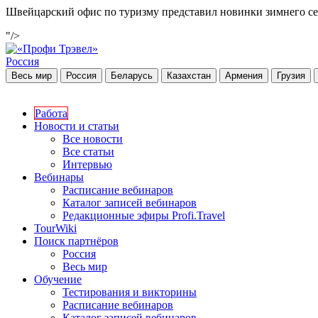
Швейцарский офис по туризму представил новинки зимнего се
"/>
Россия
Весь мир
Россия
Беларусь
Казахстан
Армения
Грузия
Работа
Новости и статьи
Все новости
Все статьи
Интервью
Вебинары
Расписание вебинаров
Каталог записей вебинаров
Редакционные эфиры Profi.Travel
TourWiki
Поиск партнёров
Россия
Весь мир
Обучение
Тестирования и викторины
Расписание вебинаров
Каталог записей вебинаров