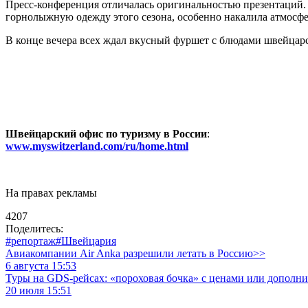
Пресс-конференция отличалась оригинальностью презентаций.
горнолыжную одежду этого сезона, особенно накалила атмосф
В конце вечера всех ждал вкусный фуршет с блюдами швейцар
Швейцарский офис по туризму в России
:
www.myswitzerland.com/ru/home.html
На правах рекламы
4207
Поделитесь:
#репортаж
#Швейцария
Авиакомпании Air Anka разрешили летать в Россию>>
6 августа 15:53
Туры на GDS-рейсах: «пороховая бочка» с ценами или дополн
20 июля 15:51