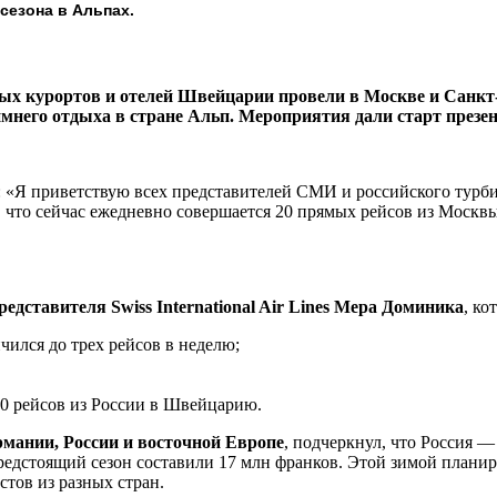
сезона в Альпах.
х курортов и отелей Швейцарии провели в Москве и Санкт-
мнего отдыха в стране Альп. Мероприятия дали старт презе
: «Я приветствую всех представителей СМИ и российского турбиз
т, что сейчас ежедневно совершается 20 прямых рейсов из Моск
редставителя Swiss International Air Lines Мера Доминика
, ко
чился до трех рейсов в неделю;
30 рейсов из России в Швейцарию.
рмании, России и восточной Европе
, подчеркнул, что Россия 
едстоящий сезон составили 17 млн франков. Этой зимой плани
стов из разных стран.