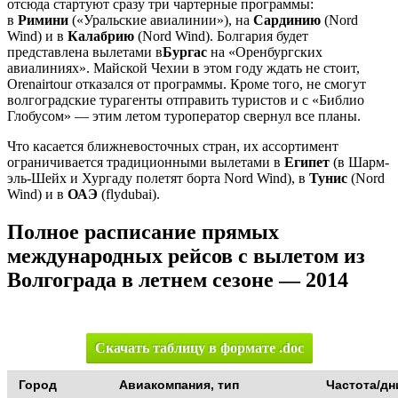
отсюда стартуют сразу три чартерные программы:
в
Римини
(«Уральские авиалинии»), на
Сардинию
(Nord
Wind) и в
Калабрию
(Nord Wind). Болгария будет
представлена вылетами в
Бургас
на «Оренбургских
авиалиниях». Майской Чехии в этом году ждать не стоит,
Orenairtour отказался от программы. Кроме того, не смогут
волгоградские турагенты отправить туристов и с «Библио
Глобусом» — этим летом туроператор свернул все планы.
Что касается ближневосточных стран, их ассортимент
ограничивается традиционными вылетами в
Египет
(в Шарм-
эль-Шейх и Хургаду полетят борта Nord Wind), в
Тунис
(Nord
Wind) и в
ОАЭ
(flydubai).
Полное расписание прямых
международных рейсов с вылетом из
Волгограда в летнем сезоне — 2014
Скачать таблицу в формате .doc
Город
Авиакомпания, тип
Частота/дн