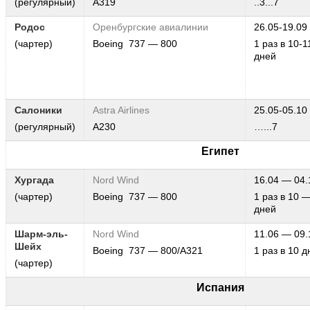
(регулярный)
А319
..3...7
Родос
Оренбургские авиалинии
26.05-19.09
(чартер)
Boeing 737 — 800
1 раз в 10-1
дней
Салоники
Astra Airlines
25.05-05.10
(регулярный)
А230
…...7
Египет
Хургада
Nord Wind
16.04 — 04.
(чартер)
Boeing 737 — 800
1 раз в 10 
дней
Шарм-эль-
Nord Wind
11.06 — 09.
Шейх
Boeing 737 — 800/А321
1 раз в 10 д
(чартер)
Испания