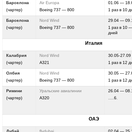
Барселона
Air Europa
01.06 — 18.
(чартер)
Boeing 737 — 800
1 раз в 10 д
Барселона
Nord Wind
29.04 — 09.
(чартер)
Boeing 737 — 800
1 раз в 10 
дней
Италия
Калабрия
Nord Wind
30.05-27.09
(чартер)
А321
1 раз в 12 д
Олбия
Nord Wind
30.05 — 27.
(чартер)
Boeing 737 — 800
1 раз в 12 д
Римини
Уральские авиалинии
26.04 — 08.
(чартер)
А320
.....6.
ОАЭ
Дубай
flydubai
02.04 — 25.