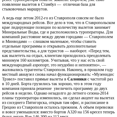
появление вылетов в Стамбул — отличная база для
стыковочных маршрутов.
А ведь еще летом 2012-го из Ставрополя совсем не было
международных рейсов. Все дело в том, что в Ставропольском
крае лидирующие позиции по количеству вылетов занимает
Минеральные Воды, где и расположились туроператоры. Для
компаний расстояние между двумя городами — Ставрополем
и Минводами — слишком маленькое, чтобы ставить
отдельные программы и открывать дополнительные
представительства, а для туристов — наоборот. «Перед тем,
как вылететь на отдых, клиентам приходилось преодолевать
минимум 160 километров. Учитывая, что у нас есть свой
международный аэропорт, это неудобно и непонятно», —
жаловались турагенты Ставрополя. Наконец, в прошлом году
местный авиаузел снова начал функционировать: «Музенидис
Трэвел» поставил прямые вылеты в
Салоники
с частотой раз
в 10 дней. Борта грузились так хорошо, что в этом году
компания приняла решение увеличить программу до двух
рейсов в неделю. Однако незадолго до летнего сезона-2014
планы туроператора изменились, он сделал акцент на вылетах
из соседнего Пятигорска, открыв там офис, и расписание в
Грецию из Ставрополя осталось прежним. А объем перевозки
и вовсе уменьшился: вместо бортов А320 на 156 кресел теперь
будут летать Bae-146-300 на 112 мест.