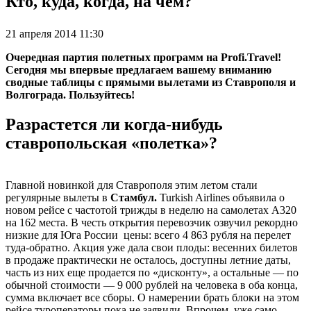
Кто, куда, когда, на чем?
21 апреля 2014 11:30
Очередная партия полетных программ на Profi.Travel!
Сегодня мы впервые предлагаем вашему вниманию
сводные таблицы с прямыми вылетами из Ставрополя и
Волгограда. Пользуйтесь!
Разрастется ли когда-нибудь
ставропольская «полетка»?
Главной новинкой для Ставрополя этим летом стали
регулярные вылеты в
Стамбул.
Turkish Airlines объявила о
новом рейсе с частотой трижды в неделю на самолетах А320
на 162 места. В честь открытия перевозчик озвучил рекордно
низкие для Юга России цены: всего 4 863 рубля на перелет
туда-обратно. Акция уже дала свои плоды: весенних билетов
в продаже практически не осталось, доступны летние даты,
часть из них еще продается по «дисконту», а остальные — по
обычной стоимости — 9 000 рублей на человека в оба конца,
сумма включает все сборы. О намерении брать блоки на этом
рейсе туроператоры пока не заявили. Впрочем, уже само