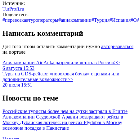
Источник:
TurProfi.ru
Поделитесь:
#перевозка
#туроператоры
#авиакомпании
#Турция
#Испания
#О
Написать комментарий
Для того чтобы оставить комментарий нужно
авторизоваться
на портале
Авиакомпании Air Anka разрешили летать в Россию>>
6 августа 15:53
Туры на GDS-рейсах: «пороховая бочка» с ценами или
дополнительные возможности>>
20 июля 15:51
Новости по теме
Российские туристы более чем на сутки застряли в Египте
Авиакомпании Саудовской Аравии возвращают рейсы в
Москву
Дубайская лотерея: на рейсах Flydubai в Москву
возможна посадка в Пакистане