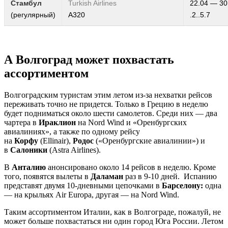
Стамбул
Turkish Airlines
22.04 — 30
(регулярный)
A320
.2..5.7
А Волгоград может похвастать
ассортиментом
Волгоградским туристам этим летом из-за нехватки рейсов
переживать точно не придется. Только в Грецию в неделю
будет подниматься около шести самолетов. Среди них — два
чартера в
Ираклион
на Nord Wind и «Оренбургских
авиалиниях», а также по одному рейсу
на
Корфу
(Ellinair),
Родос
(«Оренбургские авиалинии») и
в
Салоники
(Astra Airlines).
В
Анталию
анонсировано около 14 рейсов в неделю. Кроме
того, появятся вылеты в
Даламан
раз в 9-10 дней. Испанию
представят двумя 10-дневными цепочками в
Барселону:
одна
— на крыльях Air Europa, другая — на Nord Wind.
Таким ассортиментом Италии, как в Волгограде, пожалуй, не
может больше похвастаться ни один город Юга России. Летом