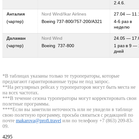
2.4.6.
Анталия
Nord Wind/Ikar Airlines
27.04 — 11.
(чартер)
Boeing 737-800/757-200/А321
4-6 раз в
неделю
Даламан
Nord Wind
24.05 — 17.
(чартер)
Boeing 737-800
1 раз в 9 —
дней
*В таблицах указаны только те туроператоры, которые
предлагают гарантированные туры не под запрос.
**На регулярных рейсах у туроператоров могут быть места не
на всех частотах.
***В течение сезона туроператоры могут корректировать свои
полетные программы.
****Если вы заметили неточность или не увидели в таблице
свою полетную программу, просьба связаться с редакцией по
почте
makarova@profi.travel
или по телефону +7 (863) 209-83-
09.
4295