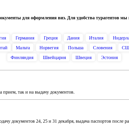
документы для оформления виз. Для удобства турагентов мы
гия
Германия
Греция
Дания
Италия
Нидерл
итай
Мальта
Норвегия
Польша
Словения
С
Финляндия
Швейцария
Швеция
Эстония
на прием, так и на выдачу
документов.
дачу документов 24, 25 и 31 декабря, выдача паспортов после рас