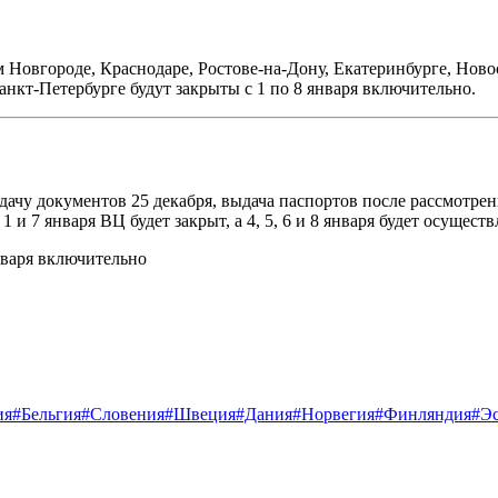
м Новгороде, Краснодаре,
Ростове-на-Дону
, Екатеринбурге, Ново
анкт-Петербурге
будут закрыты с 1 по 8 января включительно.
ачу документов 25 декабря, выдача паспортов после рассмотрения
 1 и 7 января ВЦ будет закрыт, а 4, 5, 6 и 8 января будет осущест
нваря включительно
ия
#Бельгия
#Словения
#Швеция
#Дания
#Норвегия
#Финляндия
#Э