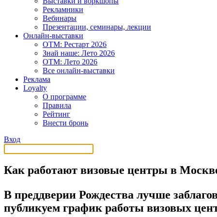
Выставки и воркшопы
Рекламники
Вебинары
Презентации, семинары, лекции
Онлайн-выставки
OTM: Рестарт 2026
Знай наше: Лето 2026
OTM: Лето 2026
Все онлайн-выставки
Реклама
Loyalty
О программе
Правила
Рейтинг
Внести бронь
Вход
Как работают визовые центры в Москве
В преддверии Рождества лучше заблаго
публикуем график работы визовых цент