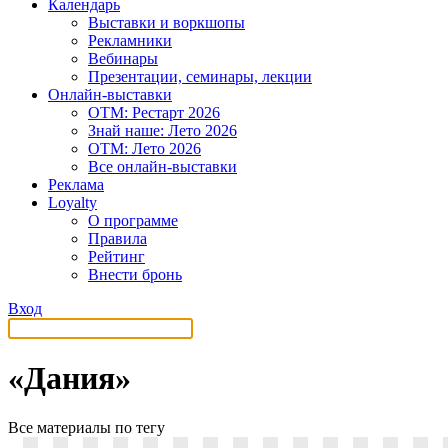
Календарь
Выставки и воркшопы
Рекламники
Вебинары
Презентации, семинары, лекции
Онлайн-выставки
OTM: Рестарт 2026
Знай наше: Лето 2026
OTM: Лето 2026
Все онлайн-выставки
Реклама
Loyalty
О программе
Правила
Рейтинг
Внести бронь
Вход
«Дания»
Все материалы по тегу