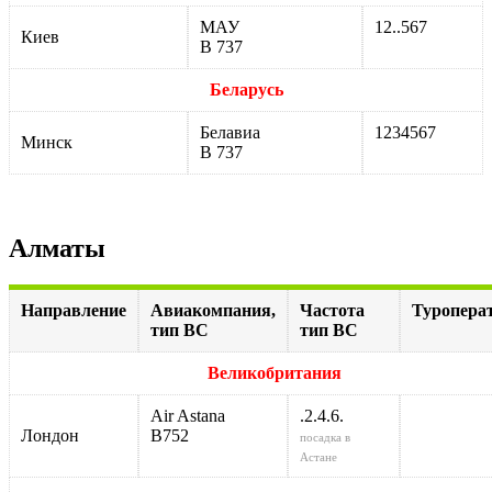
МАУ
12..567
Киев
B 737
Беларусь
Белавиа
1234567
Минск
B 737
Алматы
Направление
Авиакомпания,
Частота
Туропера
тип ВС
тип ВС
Великобритания
Air Astana
.2.4.6.
Лондон
В752
посадка в
Астане