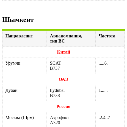
Шымкент
Направление
Авиакомпания,
Частота
тип ВС
Китай
Урумчи
SCAT
.....6.
В737
ОАЭ
Дубай
flydubai
1......
B738
Россия
Москва (Шрм)
Аэрофлот
.2.4..7
А320