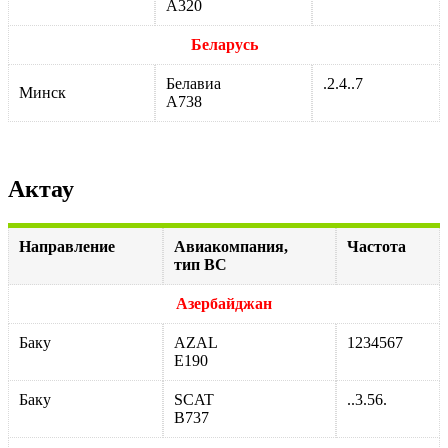
А320
Беларусь
Белавиа
.2.4..7
Минск
А738
Актау
Направление
Авиакомпания,
Частота
тип ВС
Азербайджан
Баку
AZAL
1234567
Е190
Баку
SCAT
..3.56.
В737