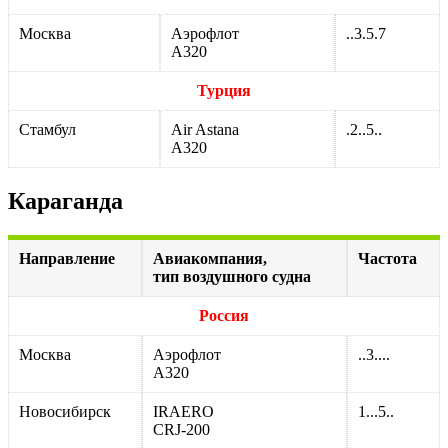
Москва
Аэрофлот
..3.5.7
А320
Турция
Стамбул
Air Astana
.2..5..
А320
Караганда
Направление
Авиакомпания,
Частота
тип воздушного судна
Россия
Москва
Аэрофлот
..3....
А320
Новосибирск
IRAERO
1...5..
CRJ-200