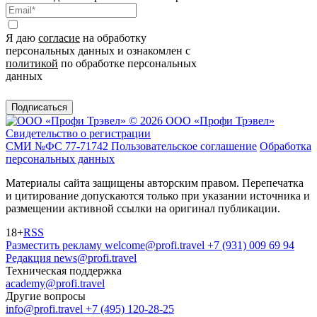
Я даю
согласие
на обработку
персональных данных и ознакомлен с
политикой
по обработке персональных
данных
Подписаться
© 2026 ООО «Профи Трэвeл»
Свидетельство о регистрации
СМИ №ФС 77-71742
Пользовательское соглашение
Обработка
персональных данных
Материалы сайта защищены авторским правом. Перепечатка
и цитирование допускаются только при указании источника и
размещении активной ссылки на оригинал публикации.
18+
RSS
Разместить рекламу
welcome@profi.travel
+7 (931) 009 69 94
Редакция
news@profi.travel
Техническая поддержка
academy@profi.travel
Другие вопросы
info@profi.travel
+7 (495) 120-28-25