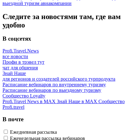
выездной туризм
авиакомпании
Следите за новостями там, где вам
удобно
В соцсетях
Profi.Travel.News
все новости
Профи в трэвел тут
чат для общения
Знай Наше
для регионов и создателей российского турпродукта
Расписание вебинаров по внутреннему туризму
Расписание вебинаров по выездному туризму
Сообщество Loyalty
Profi.Travel News в MAX
Знай Наше в MAX
Сообщество
Profi.travel
В почте
Ежедневная рассылка
Еженедельная рассылка вебинаров