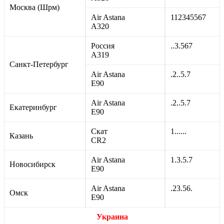
Москва (Шрм)
Air Astana
112345567
А320
Россия
..3.567
А319
Санкт-Петербург
Air Astana
.2..5.7
Е90
Air Astana
.2..5.7
Екатеринбург
Е90
Скат
1......
Казань
CR2
Air Astana
1.3.5.7
Новосибирск
Е90
Air Astana
.23.56.
Омск
Е90
Украина