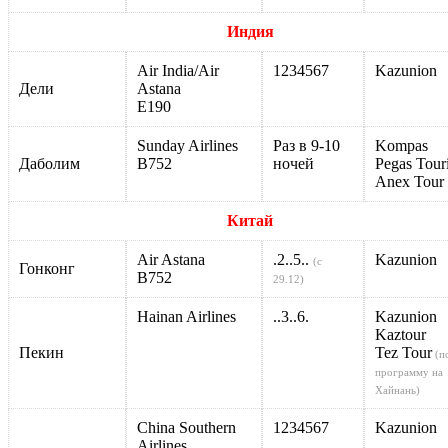
Индия
Air India/Air
1234567
Kazunion
Дели
Astana
Е190
Sunday Airlines
Раз в 9-10
Kompas
Даболим
B752
ночей
Pegas Touri
Anex Tour
Китай
Air Astana
.2..5..
Kazunion
(с
Гонконг
В752
29.12)
Hainan Airlines
..3..6.
Kazunion
Kaztour
Пекин
Tez Tour
(п
программу на
Хайнань)
China Southern
1234567
Kazunion
Airlines