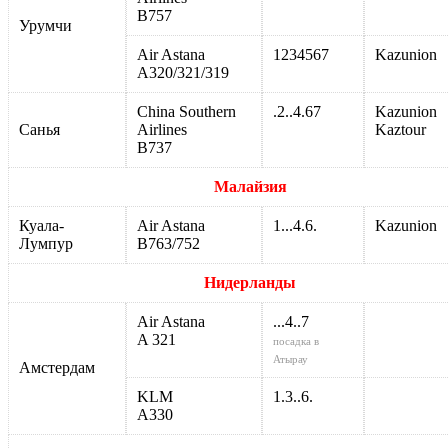
В757
Урумчи
Air Astana
1234567
Kazunion
A320/321/319
China Southern
.2..4.67
Kazunion
Санья
Airlines
Kaztour
В737
Малайзия
Куала-
Air Astana
1...4.6.
Kazunion
Лумпур
В763/752
Нидерланды
Air Astana
...4..7
A 321
посадка в
Атырау
Амстердам
KLM
1.3..6.
A330