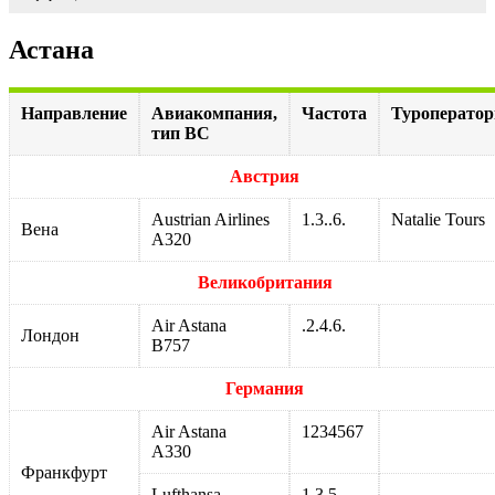
Астана
Направление
Авиакомпания,
Частота
Туроперато
тип ВС
Австрия
Austrian Airlines
1.3..6.
Natalie Tours
Вена
A320
Великобритания
Air Astana
.2.4.6.
Лондон
B757
Германия
Air Astana
1234567
A330
Франкфурт
Lufthansa
1.3.5..