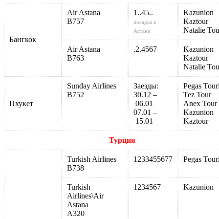
Air Astana
1..45..
Kazunion
B757
Kaztour
посадка в
Natalie Tou
Астане
Бангкок
Air Astana
.2.4567
Kazunion
В763
Kaztour
Natalie Tou
Sunday Airlines
Заезды:
Pegas Touri
B752
30.12 –
Tez Tour
Пхукет
06.01
Anex Tour
07.01 –
Kazunion
15.01
Kaztour
Турция
Turkish Airlines
1233455677
Pegas Touri
В738
Turkish
1234567
Kazunion
Airlines\Air
Astana
А320