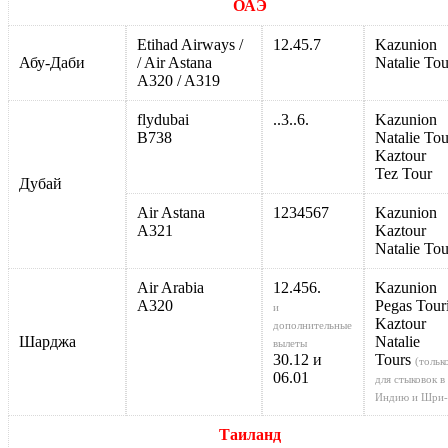
ОАЭ
Etihad Airways /
12.45.7
Kazunion
Абу-Даби
/ Air Astana
Natalie Tou
A320 / A319
flydubai
..3..6.
Kazunion
B738
Natalie Tou
Kaztour
Tez Tour
Дубай
Air Astana
1234567
Kazunion
A321
Kaztour
Natalie Tou
Air Arabia
12.456.
Kazunion
А320
Pegas Touri
и
Kaztour
дополнительные
Шарджа
Natalie
вылеты
30.12 и
Tours
(тольк
06.01
для
стыковок
в
Индию
и Шри-
Таиланд