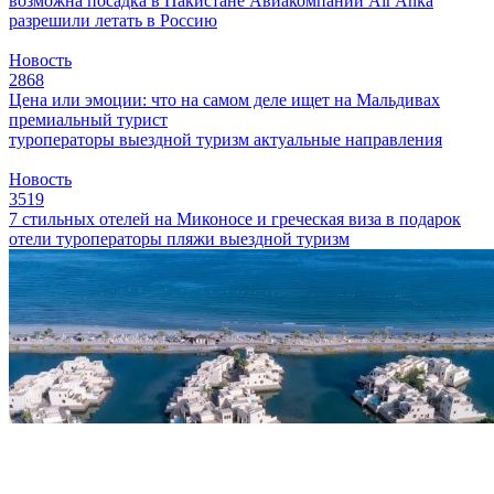
возможна посадка в Пакистане
Авиакомпании Air Anka
разрешили летать в Россию
Новость
2868
Цена или эмоции: что на самом деле ищет на Мальдивах
премиальный турист
туроператоры
выездной туризм
актуальные направления
Новость
3519
7 стильных отелей на Миконосе и греческая виза в подарок
отели
туроператоры
пляжи
выездной туризм