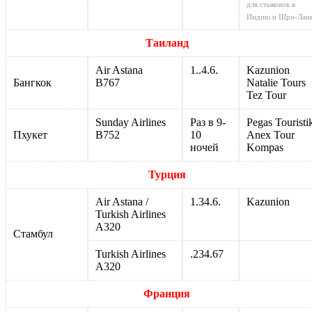
для
стыковок
в
Индию
и Шри-Лан
Таиланд
Air Astana
1..4.6.
Kazunion
Бангкок
B767
Natalie Tours
Tez Tour
Sunday Airlines
Раз в 9-
Pegas Touristi
Пхукет
B752
10
Anex Tour
ночей
Kompas
Турция
Air Astana /
1.34.6.
Kazunion
Turkish Airlines
A320
Стамбул
Turkish Airlines
.234.67
A320
Франция