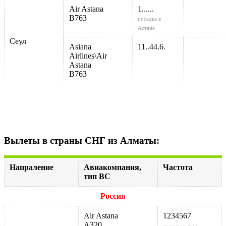
Air Astana
1......
В763
посадка в
Астане
Сеул
Asiana
11..44.6.
Airlines\Air
Astana
В763
Вылеты в страны СНГ из Алматы:
Напраление
Авиакомпания,
Частота
тип ВС
Россия
Air Astana
1234567
А320
дважды в день