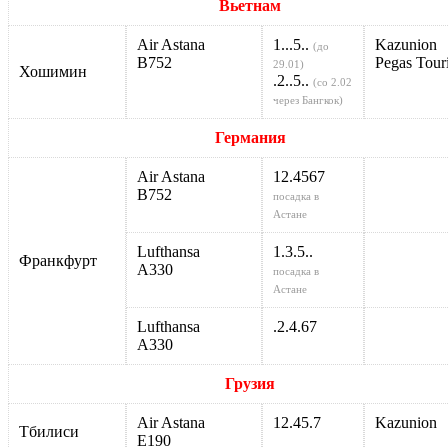
Вьетнам
Air Astana
1...5..
Kazunion
(до
В752
Pegas Touri
29.01)
Хошимин
.2..5..
(со 2.02
через Бангкок)
Германия
Air Astana
12.4567
В752
посадка в
Астане
Lufthansa
1.3.5..
Франкфурт
А330
посадка в
Астане
Lufthansa
.2.4.67
А330
Грузия
Air Astana
12.45.7
Kazunion
Тбилиси
E190