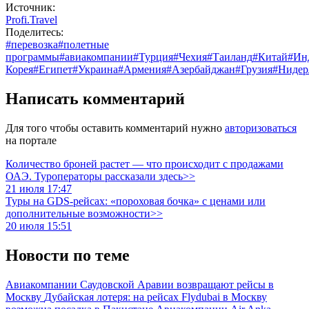
Источник:
Profi.Travel
Поделитесь:
#перевозка
#полетные
программы
#авиакомпании
#Турция
#Чехия
#Таиланд
#Китай
#Ин
Корея
#Египет
#Украина
#Армения
#Азербайджан
#Грузия
#Нидер
Написать комментарий
Для того чтобы оставить комментарий нужно
авторизоваться
на портале
Количество броней растет — что происходит с продажами
ОАЭ. Туроператоры рассказали здесь>>
21 июля 17:47
Туры на GDS-рейсах: «пороховая бочка» с ценами или
дополнительные возможности>>
20 июля 15:51
Новости по теме
Авиакомпании Саудовской Аравии возвращают рейсы в
Москву
Дубайская лотеря: на рейсах Flydubai в Москву