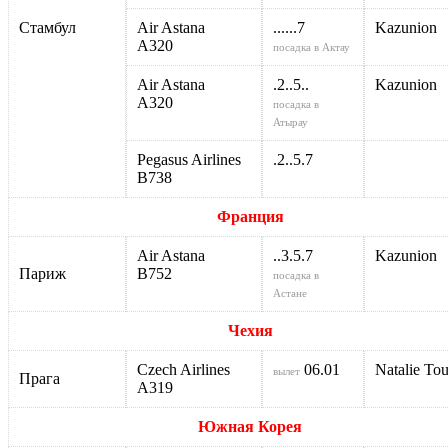
Стамбул
Air Astana
......7
Kazunion
А320
посадка в Актау
Air Astana
.2..5..
Kazunion
А320
посадка в
Атырау
Pegasus Airlines
.2..5.7
В738
Франция
Air Astana
..3.5.7
Kazunion
Париж
В752
посадка в
Астане
Чехия
Czech Airlines
06.01
Natalie Tou
вылет
Прага
А319
Южная Корея