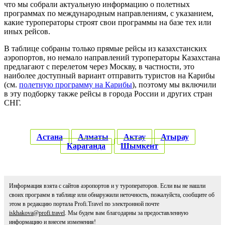
что мы собрали актуальную информацию о полетных
программах по международным направлениям, с указанием,
какие туроператоры строят свои программы на базе тех или
иных рейсов.
В таблице собраны только прямые рейсы из казахстанских
аэропортов, но немало направлений туроператоры Казахстана
предлагают с перелетом через Москву, в частности, это
наиболее доступный вариант отправить туристов на Карибы
(см.
полетную программу на Карибы
), поэтому мы включили
в эту подборку также рейсы в города России и других стран
СНГ.
Астана
Алматы
Актау
Атырау
Караганда
Шымкент
Информация взята с сайтов аэропортов и у туроператоров. Если вы не нашли
своих программ в таблице или обнаружили неточность, пожалуйста, сообщите об
этом в редакцию портала Profi.Travel по электронной почте
iskhakova@profi.travel
. Мы будем вам благодарны за предоставленную
информацию и внесем изменения!