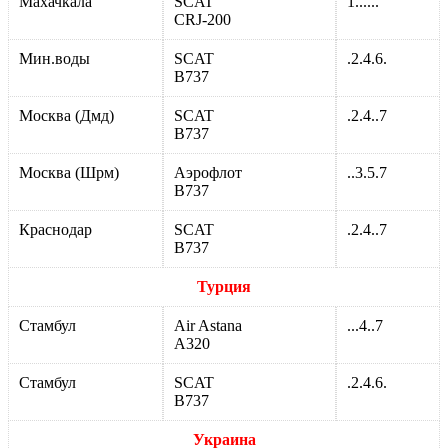
Махачкала
SCAT
1......
CRJ-200
Мин.воды
SCAT
.2.4.6.
В737
Москва (Дмд)
SCAT
.2.4..7
В737
Москва (Шрм)
Аэрофлот
..3.5.7
В737
Краснодар
SCAT
.2.4..7
В737
Турция
Стамбул
Air Astana
...4..7
А320
Стамбул
SCAT
.2.4.6.
В737
Украина