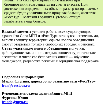
значит, что часть фиксированного платежа при
бронировании возвращается на счет агентства. При
достижении определенных объемов размер возвращаемых
средств будет увеличиваться: продавая больше, агентства
«РоссТур + Магазин Горящих Путевок» станут
зарабатывать еще больше.
Важный момент:
условия работы всех существующих
франчайзи Сети МГП и «РоссТур» останутся неизменными,
включая защиту территорий: офисы нового объединения
смогут открыться только в свободных городах и районах.
Стать участником нового объединения
могут как
действующие, так и вновь открывающиеся туристические
агентства: в числе его бесплатных опций — обучение
менеджеров, разработка рекламы и юридическая поддержка.
Подробная информация:
Мария Слугина, директор по развитию сети «РоссТур»
fran@rosstour.ru
Руководитель отдела франчайзинга МГП
Фурсова Юлия
franch@mgp.ru