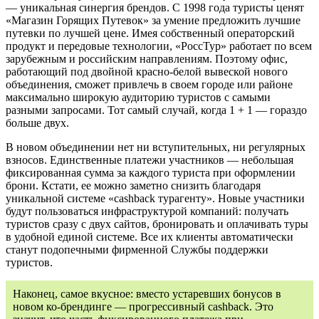
— уникальная синергия брендов. С 1998 года туристы ценят
«Магазин Горящих Путевок» за умение предложить лучшие
путевки по лучшей цене. Имея собственный операторский
продукт и передовые технологии, «РоссТур» работает по всем
зарубежным и российским направлениям. Поэтому офис,
работающий под двойной красно-белой вывеской нового
объединения, сможет привлечь в своем городе или районе
максимально широкую аудиторию туристов с самыми
разными запросами. Тот самый случай, когда 1 + 1 — гораздо
больше двух.
В новом объединении нет ни вступительных, ни регулярных
взносов. Единственные платежи участников — небольшая
фиксированная сумма за каждого туриста при оформлении
брони. Кстати, ее можно заметно снизить благодаря
уникальной системе «cashback турагенту». Новые участники
будут пользоваться инфраструктурой компаний: получать
туристов сразу с двух сайтов, бронировать и оплачивать туры
в удобной единой системе. Все их клиенты автоматически
станут подопечными фирменной Службы поддержки
туристов.
Наконец, самое вкусное: вместо устаревших бонусов в
новом ко-брендинге — прогрессивный cashback. Это