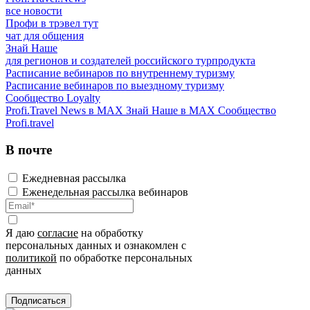
все новости
Профи в трэвел тут
чат для общения
Знай Наше
для регионов и создателей российского турпродукта
Расписание вебинаров по внутреннему туризму
Расписание вебинаров по выездному туризму
Сообщество Loyalty
Profi.Travel News в MAX
Знай Наше в MAX
Сообщество
Profi.travel
В почте
Ежедневная рассылка
Еженедельная рассылка вебинаров
Я даю
согласие
на обработку
персональных данных и ознакомлен с
политикой
по обработке персональных
данных
Подписаться