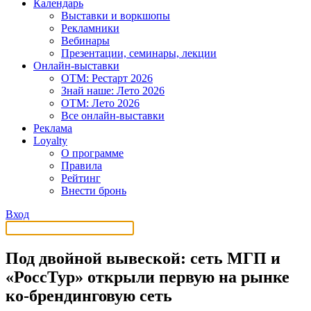
Календарь
Выставки и воркшопы
Рекламники
Вебинары
Презентации, семинары, лекции
Онлайн-выставки
OTM: Рестарт 2026
Знай наше: Лето 2026
OTM: Лето 2026
Все онлайн-выставки
Реклама
Loyalty
О программе
Правила
Рейтинг
Внести бронь
Вход
Под двойной вывеской: сеть МГП и
«РоссТур» открыли первую на рынке
ко-брендинговую сеть