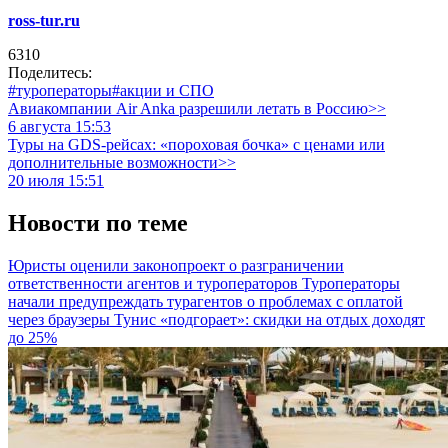
ross-tur.ru
6310
Поделитесь:
#туроператоры
#акции и СПО
Авиакомпании Air Anka разрешили летать в Россию>>
6 августа 15:53
Туры на GDS-рейсах: «пороховая бочка» с ценами или
дополнительные возможности>>
20 июля 15:51
Новости по теме
Юристы оценили законопроект о разграничении
ответственности агентов и туроператоров
Туроператоры
начали предупреждать турагентов о проблемах с оплатой
через браузеры
Тунис «подгорает»: скидки на отдых доходят
до 25%