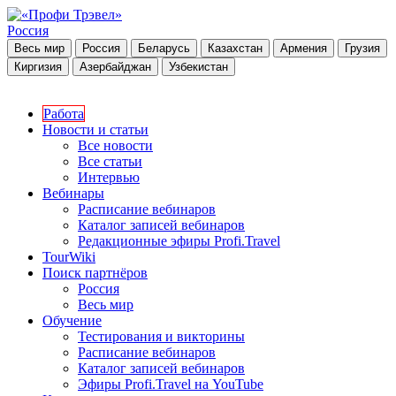
Россия
Весь мир
Россия
Беларусь
Казахстан
Армения
Грузия
Киргизия
Азербайджан
Узбекистан
Работа
Новости и статьи
Все новости
Все статьи
Интервью
Вебинары
Расписание вебинаров
Каталог записей вебинаров
Редакционные эфиры Profi.Travel
TourWiki
Поиск партнёров
Россия
Весь мир
Обучение
Тестирования и викторины
Расписание вебинаров
Каталог записей вебинаров
Эфиры Profi.Travel на YouTube