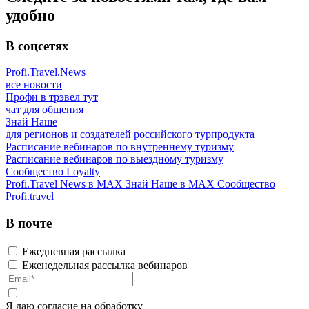
удобно
В соцсетях
Profi.Travel.News
все новости
Профи в трэвел тут
чат для общения
Знай Наше
для регионов и создателей российского турпродукта
Расписание вебинаров по внутреннему туризму
Расписание вебинаров по выездному туризму
Сообщество Loyalty
Profi.Travel News в MAX
Знай Наше в MAX
Сообщество
Profi.travel
В почте
Ежедневная рассылка
Еженедельная рассылка вебинаров
Я даю
согласие
на обработку