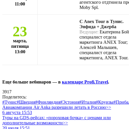
агентского отдтниела п
11:00
Moby Spl.
C Anex Tour в Тунис.
23
Энфида + Джерба
Ведущие:
Екатерина Бой
специалист отдела
марта,
маркетинга ANEX Tour;
пятница
Алексей Малышев,
13:00
специалист отдела
маркетинга, ANEX Tour.
Еще больше вебинаров — в
календаре Profi.Travel
.
3917
Поделитесь:
#Тунис
#Швеция
#Финляндия
#Эстония
#Италия
#Круизы
#Приба
Авиакомпании Air Anka разрешили летать в Россию>>
6 августа 15:53
Туры на GDS-рейсах: «пороховая бочка» с ценами или
дополнительные возможности>>
20 июля 15:51