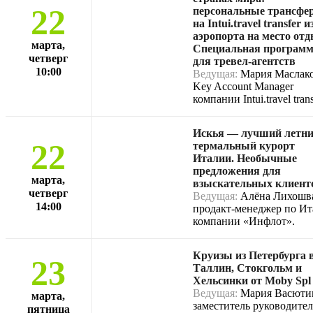
22
персональные трансфе
на Intui.travel transfer и
аэропорта на место отд
марта,
Специальная програм
четверг
для тревел-агентств
10:00
Ведущая:
Мария Маслако
Key Account Manager
компании Intui.travel trans
Искья — лучший летн
22
термальный курорт
Италии. Необычные
предложения для
марта,
взыскательных клиент
четверг
Ведущая:
Алёна Лихошв
14:00
продакт-менеджер по И
компании «Инфлот».
Круизы из Петербурга 
23
Таллин, Стокгольм и
Хельсинки от Moby Spl
Ведущая:
Мария Васюти
марта,
заместитель руководител
пятница