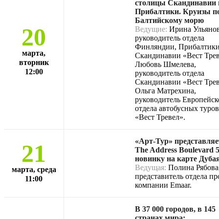
столицы Скандинавии 
Прибалтики. Круизы п
Балтийскому морю
20
Ведущие:
Ирина Ульянов
руководитель отдела
Финляндии, Прибалтики
марта,
Скандинавии «Вест Трев
вторник
Любовь Шмелева,
12:00
руководитель отдела
Скандинавии «Вест Трев
Ольга Матрехина,
руководитель Европейск
отдела автобусных туров
«Вест Тревел».
«Арт-Тур» представляе
21
The Address Boulevard 
новинку на карте Дуба
Ведущая:
Полина Рябова
марта, среда
представитель отдела п
11:00
компании Emaar.
В 37 000 городов, в 145
странах мира: