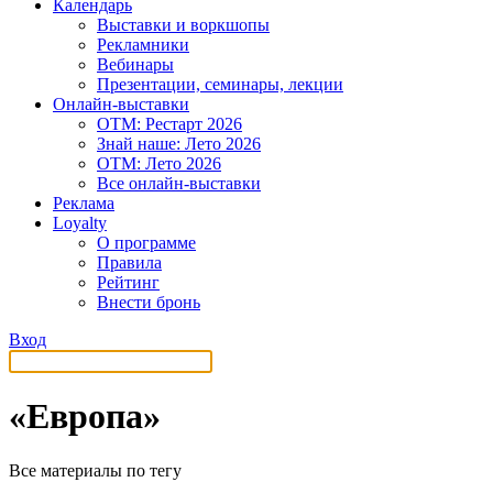
Календарь
Выставки и воркшопы
Рекламники
Вебинары
Презентации, семинары, лекции
Онлайн-выставки
OTM: Рестарт 2026
Знай наше: Лето 2026
OTM: Лето 2026
Все онлайн-выставки
Реклама
Loyalty
О программе
Правила
Рейтинг
Внести бронь
Вход
«Европа»
Все материалы по тегу