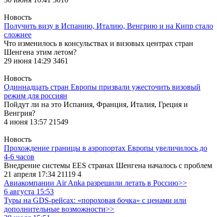
Новость
Получить визу в Испанию, Италию, Венгрию и на Кипр стало
сложнее
Что изменилось в консульствах и визовых центрах стран
Шенгена этим летом?
29 июня 14:29
3461
Новость
Одиннадцать стран Европы призвали ужесточить визовый
режим для россиян
Пойдут ли на это Испания, Франция, Италия, Греция и
Венгрия?
4 июня 13:57
21549
Новость
Прохождение границы в аэропортах Европы увеличилось до
4-6 часов
Внедрение системы EES странах Шенгена началось с проблем
21 апреля 17:34
21119
4
Авиакомпании Air Anka разрешили летать в Россию>>
6 августа 15:53
Туры на GDS-рейсах: «пороховая бочка» с ценами или
дополнительные возможности>>