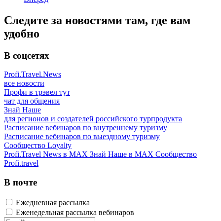
Следите за новостями там, где вам
удобно
В соцсетях
Profi.Travel.News
все новости
Профи в трэвел тут
чат для общения
Знай Наше
для регионов и создателей российского турпродукта
Расписание вебинаров по внутреннему туризму
Расписание вебинаров по выездному туризму
Сообщество Loyalty
Profi.Travel News в MAX
Знай Наше в MAX
Сообщество
Profi.travel
В почте
Ежедневная рассылка
Еженедельная рассылка вебинаров