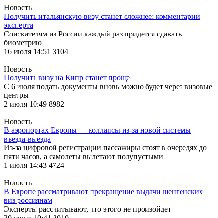
Новость
Получить итальянскую визу станет сложнее: комментарии
эксперта
Соискателям из России каждый раз придется сдавать
биометрию
16 июля 14:51
3104
Новость
Получить визу на Кипр станет проще
С 6 июля подать документы вновь можно будет через визовые
центры
2 июля 10:49
8982
Новость
В аэропортах Европы — коллапсы из-за новой системы
въезда-выезда
Из-за цифровой регистрации пассажиры стоят в очередях до
пяти часов, а самолеты вылетают полупустыми
1 июля 14:43
4724
Новость
В Европе рассматривают прекращение выдачи шенгенских
виз россиянам
Эксперты рассчитывают, что этого не произойдет
30 июня 10:41
3010