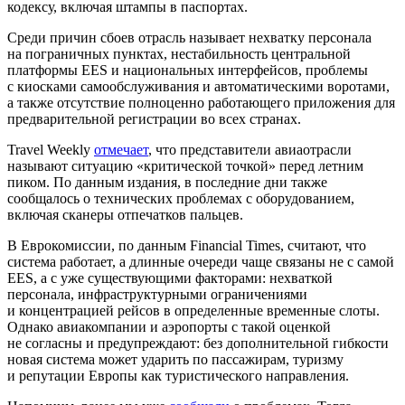
кодексу, включая штампы в паспортах.
Среди причин сбоев отрасль называет нехватку персонала
на пограничных пунктах, нестабильность центральной
платформы EES и национальных интерфейсов, проблемы
с киосками самообслуживания и автоматическими воротами,
а также отсутствие полноценно работающего приложения для
предварительной регистрации во всех странах.
Travel Weekly
отмечает
, что представители авиаотрасли
называют ситуацию «критической точкой» перед летним
пиком. По данным издания, в последние дни также
сообщалось о технических проблемах с оборудованием,
включая сканеры отпечатков пальцев.
В Еврокомиссии, по данным Financial Times, считают, что
система работает, а длинные очереди чаще связаны не с самой
EES, а с уже существующими факторами: нехваткой
персонала, инфраструктурными ограничениями
и концентрацией рейсов в определенные временные слоты.
Однако авиакомпании и аэропорты с такой оценкой
не согласны и предупреждают: без дополнительной гибкости
новая система может ударить по пассажирам, туризму
и репутации Европы как туристического направления.