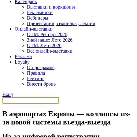
Календарь
Выставки и воркшопы
Рекламники
Вебинары
Презентации, семинары, лекции
Онлайн-выставки
OTM: Рестарт 2026
Знай наше: Лето 2026
OTM: Лето 2026
Все онлайн-выставки
Реклама
Loyalty
О программе
Правила
Рейтинг
Внести бронь
Вход
В аэропортах Европы — коллапсы из-
за новой системы въезда-выезда
Из-за цифровой регистрации