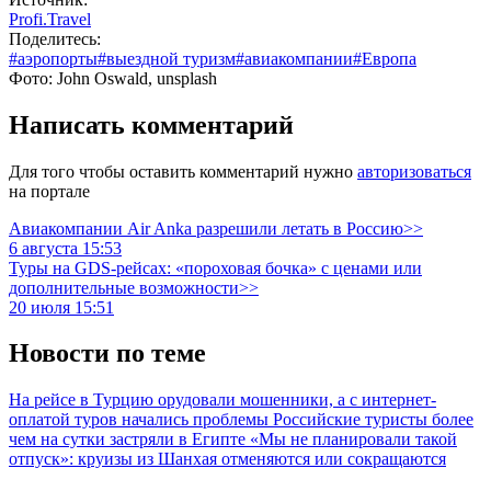
Profi.Travel
Поделитесь:
#аэропорты
#выездной туризм
#авиакомпании
#Европа
Фото: John Oswald, unsplash
Написать комментарий
Для того чтобы оставить комментарий нужно
авторизоваться
на портале
Авиакомпании Air Anka разрешили летать в Россию>>
6 августа 15:53
Туры на GDS-рейсах: «пороховая бочка» с ценами или
дополнительные возможности>>
20 июля 15:51
Новости по теме
На рейсе в Турцию орудовали мошенники, а с интернет-
оплатой туров начались проблемы
Российские туристы более
чем на сутки застряли в Египте
«Мы не планировали такой
отпуск»: круизы из Шанхая отменяются или сокращаются