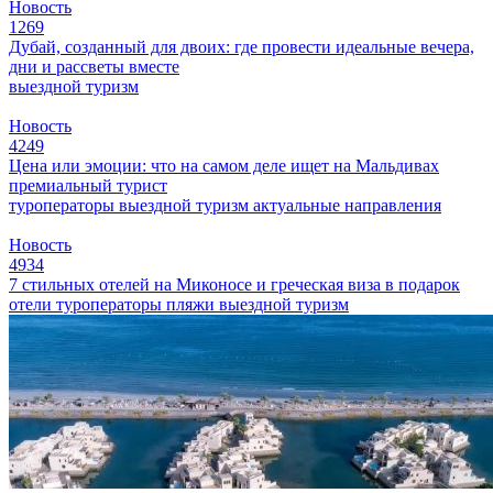
Новость
1269
Дубай, созданный для двоих: где провести идеальные вечера,
дни и рассветы вместе
выездной туризм
Новость
4249
Цена или эмоции: что на самом деле ищет на Мальдивах
премиальный турист
туроператоры
выездной туризм
актуальные направления
Новость
4934
7 стильных отелей на Миконосе и греческая виза в подарок
отели
туроператоры
пляжи
выездной туризм