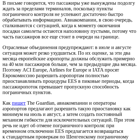
В письме говорится, что пассажиры уже вынуждены подолгу
ждать за пределами терминалов, поскольку пункты
пограничного контроля не успевают достаточно быстро
обрабатывать информацию. Авиакомпании, в свою очередь,
сталкиваются с ситуацией, когда к моменту окончания
посадки самолеты остаются наполовину пустыми, потому что
часть пассажиров все еще стоит в очереди на границе.
Отраслевые объединения предупреждают: в июле и августе
ситуация может резко ухудшиться. По их оценке, за эти два
месяца европейские аэропорты должны обслужить примерно
на 40 млн пассажиров больше, чем за предыдущие два месяца.
Поэтому ACI Europe, Airlines for Europe и IATA просят
Еврокомиссию разрешить аэропортам полностью
приостанавливать процедуры EES в пиковые периоды, когда
пассажиропоток превышает пропускную способность
пограничных пунктов.
Как
пишет
The Guardian, авиакомпании и операторы
аэропортов предлагают разрешить такую приостановку как
минимум на июль и август, а затем создать постоянный
механизм гибкости для исключительных ситуаций. При этом
речь не идет об отмене пограничного контроля: при
временном отключении EES предлагается возвращаться
к стандартным проверкам по Шенгенскому пограничному