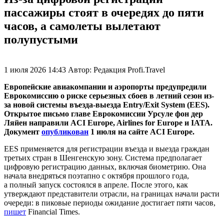
пассажиры стоят в очередях до пяти
часов, а самолеты вылетают
полупустыми
1 июля 2026 14:43
Автор:
Редакция Profi.Travel
Европейские авиакомпании и аэропорты предупредили
Еврокомиссию о риске серьезных сбоев в летний сезон из-
за новой системы въезда-выезда Entry/Exit System (EES).
Открытое письмо главе Еврокомиссии Урсуле фон дер
Ляйен направили ACI Europe, Airlines for Europe и IATA.
Документ
опубликован
1 июля на сайте ACI Europe.
EES применяется для регистрации въезда и выезда граждан
третьих стран в Шенгенскую зону. Система предполагает
цифровую регистрацию данных, включая биометрию. Она
начала внедряться поэтапно с октября прошлого года,
а полный запуск состоялся в апреле. После этого, как
утверждают представители отрасли, на границах начали расти
очереди: в пиковые периоды ожидание достигает пяти часов,
пишет
Financial Times.