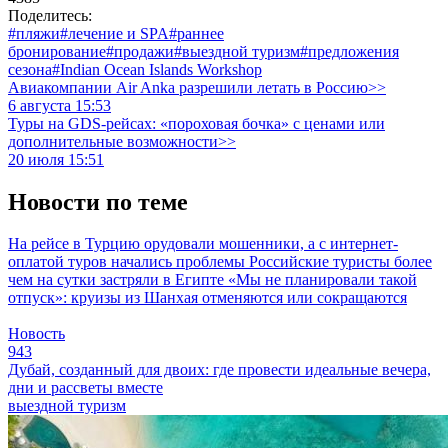
Поделитесь:
#пляжи
#лечение и SPA
#раннее
бронирование
#продажи
#выездной туризм
#предложения
сезона
#Indian Ocean Islands Workshop
Авиакомпании Air Anka разрешили летать в Россию>>
6 августа 15:53
Туры на GDS-рейсах: «пороховая бочка» с ценами или
дополнительные возможности>>
20 июля 15:51
Новости по теме
На рейсе в Турцию орудовали мошенники, а с интернет-
оплатой туров начались проблемы
Российские туристы более
чем на сутки застряли в Египте
«Мы не планировали такой
отпуск»: круизы из Шанхая отменяются или сокращаются
Новость
943
Дубай, созданный для двоих: где провести идеальные вечера,
дни и рассветы вместе
выездной туризм