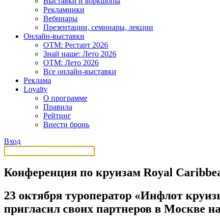
Выставки и воркшопы
Рекламники
Вебинары
Презентации, семинары, лекции
Онлайн-выставки
OTM: Рестарт 2026
Знай наше: Лето 2026
OTM: Лето 2026
Все онлайн-выставки
Реклама
Loyalty
О программе
Правила
Рейтинг
Внести бронь
Вход
Конференция по круизам Royal Caribbe
23 октября туроператор «Инфлот круизы
пригласил своих партнеров в Москве н