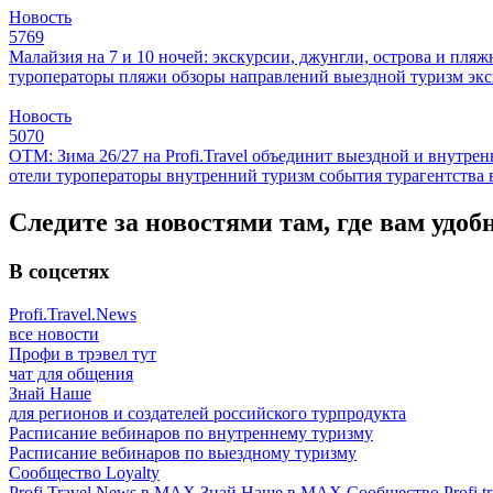
Новость
5769
Малайзия на 7 и 10 ночей: экскурсии, джунгли, острова и пля
туроператоры
пляжи
обзоры направлений
выездной туризм
эк
Новость
5070
ОТМ: Зима 26/27 на Profi.Travel объединит выездной и внутре
отели
туроператоры
внутренний туризм
события
турагентства
Следите за новостями там, где вам удоб
В соцсетях
Profi.Travel.News
все новости
Профи в трэвел тут
чат для общения
Знай Наше
для регионов и создателей российского турпродукта
Расписание вебинаров по внутреннему туризму
Расписание вебинаров по выездному туризму
Сообщество Loyalty
Profi.Travel News в MAX
Знай Наше в MAX
Сообщество Profi.tr