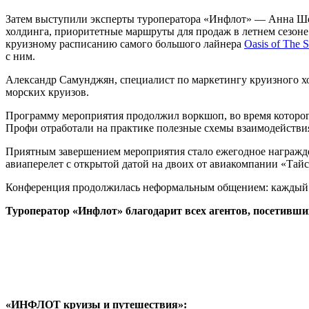
Затем выступили эксперты туроператора «Инфлот» — Анна Ше
холдинга, приоритетные маршруты для продаж в летнем сезоне
круизному расписанию самого большого лайнера
Oasis of The S
с ним.
Александр Самунджян, специалист по маркетингу круизного х
морских круизов.
Программу мероприятия продолжил воркшоп, во время которого
Профи отработали на практике полезные схемы взаимодействи
Приятным завершением мероприятия стало ежегодное награжде
авиаперелет с открытой датой на двоих от авиакомпании «Тай
Конференция продолжилась неформальным общением: каждый го
Туроператор «Инфлот» благодарит всех агентов, посетивши
«ИНФЛОТ круизы и путешествия»: