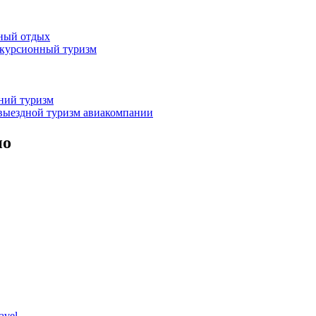
жный отдых
скурсионный туризм
нний туризм
выездной туризм
авиакомпании
но
avel