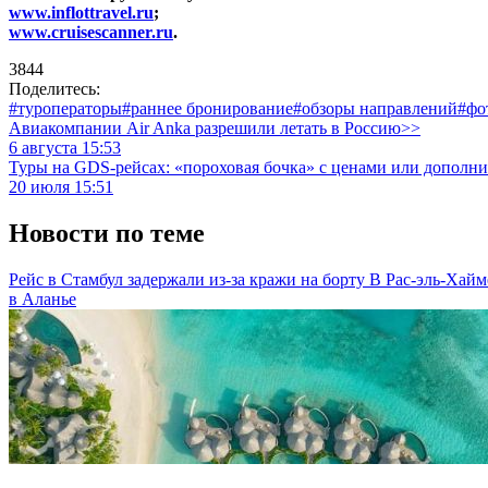
www.inflottravel.ru
;
www.cruisescanner.ru
.
3844
Поделитесь:
#туроператоры
#раннее бронирование
#обзоры направлений
#фо
Авиакомпании Air Anka разрешили летать в Россию>>
6 августа 15:53
Туры на GDS-рейсах: «пороховая бочка» с ценами или дополн
20 июля 15:51
Новости по теме
Рейс в Стамбул задержали из-за кражи на борту
В Рас-эль-Хайм
в Аланье