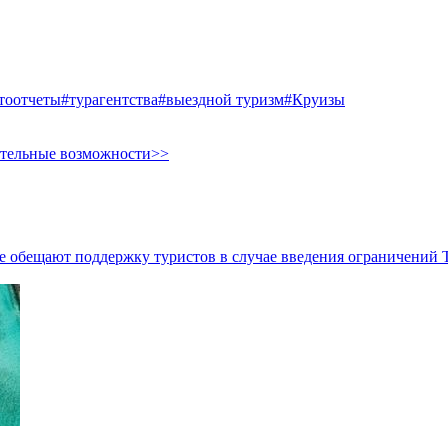
тоотчеты
#турагентства
#выездной туризм
#Круизы
ительные возможности>>
е обещают поддержку туристов в случае введения ограничений