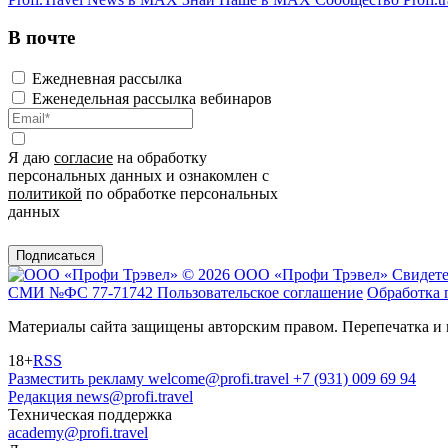
В почте
Ежедневная рассылка
Еженедельная рассылка вебинаров
Я даю
согласие
на обработку
персональных данных и ознакомлен с
политикой
по обработке персональных
данных
Подписаться
© 2026 ООО «Профи Трэвeл»
Свидете
СМИ №ФС 77-71742
Пользовательское соглашение
Обработка 
Материалы сайта защищены авторским правом. Перепечатка и 
18+
RSS
Разместить рекламу
welcome@profi.travel
+7 (931) 009 69 94
Редакция
news@profi.travel
Техническая поддержка
academy@profi.travel