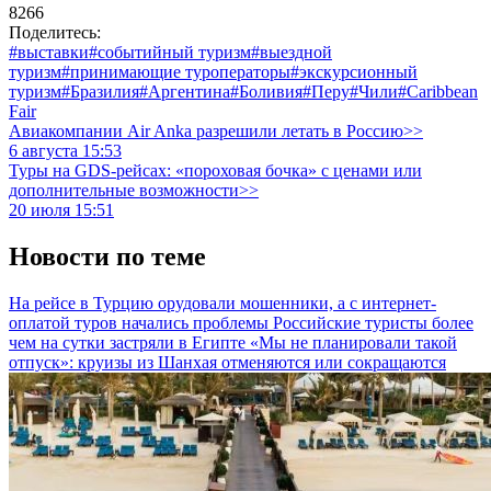
8266
Поделитесь:
#выставки
#событийный туризм
#выездной
туризм
#принимающие туроператоры
#экскурсионный
туризм
#Бразилия
#Аргентина
#Боливия
#Перу
#Чили
#Caribbean
Fair
Авиакомпании Air Anka разрешили летать в Россию>>
6 августа 15:53
Туры на GDS-рейсах: «пороховая бочка» с ценами или
дополнительные возможности>>
20 июля 15:51
Новости по теме
На рейсе в Турцию орудовали мошенники, а с интернет-
оплатой туров начались проблемы
Российские туристы более
чем на сутки застряли в Египте
«Мы не планировали такой
отпуск»: круизы из Шанхая отменяются или сокращаются