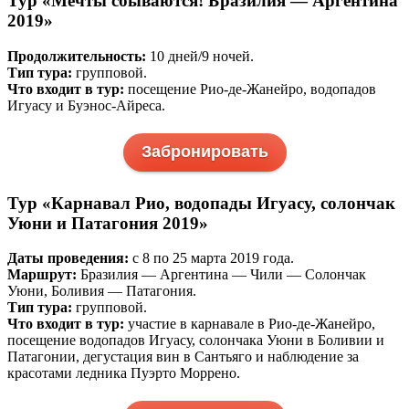
Тур «Мечты сбываются! Бразилия — Аргентина
2019»
Продолжительность:
10 дней/9 ночей.
Тип тура:
групповой.
Что входит в тур:
посещение Рио-де-Жанейро, водопадов
Игуасу и Буэнос-Айреса.
Забронировать
Тур «Карнавал Рио, водопады Игуасу, солончак
Уюни и Патагония 2019»
Даты проведения:
c 8 по 25 марта 2019 года.
Маршрут:
Бразилия — Аргентина — Чили — Солончак
Уюни, Боливия — Патагония.
Тип тура:
групповой.
Что входит в тур:
участие в карнавале в Рио-де-Жанейро,
посещение водопадов Игуасу, солончака Уюни в Боливии и
Патагонии, дегустация вин в Сантьяго и наблюдение за
красотами ледника Пуэрто Моррено.