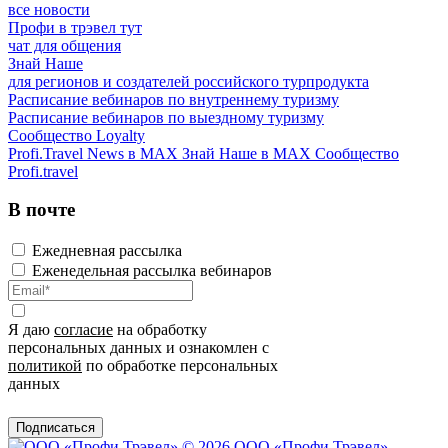
все новости
Профи в трэвел тут
чат для общения
Знай Наше
для регионов и создателей российского турпродукта
Расписание вебинаров по внутреннему туризму
Расписание вебинаров по выездному туризму
Сообщество Loyalty
Profi.Travel News в MAX
Знай Наше в MAX
Сообщество
Profi.travel
В почте
Ежедневная рассылка
Еженедельная рассылка вебинаров
Я даю
согласие
на обработку
персональных данных и ознакомлен с
политикой
по обработке персональных
данных
Подписаться
© 2026 ООО «Профи Трэвeл»