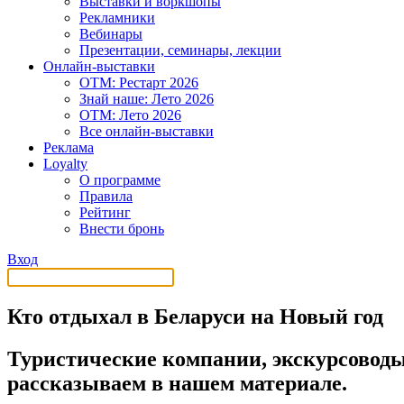
Выставки и воркшопы
Рекламники
Вебинары
Презентации, семинары, лекции
Онлайн-выставки
OTM: Рестарт 2026
Знай наше: Лето 2026
OTM: Лето 2026
Все онлайн-выставки
Реклама
Loyalty
О программе
Правила
Рейтинг
Внести бронь
Вход
Кто отдыхал в Беларуси на Новый год
Туристические компании, экскурсоводы
рассказываем в нашем материале.