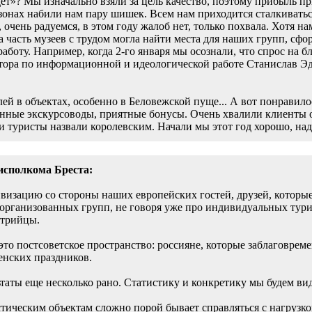
т»? Мы изначально взяли за цель качество, поэтому прибыль при
зонах набили нам пару шишек. Всем нам приходится сталкиватьс
 очень радуемся, в этом году жалоб нет, только похвала. Хотя н
а часть музеев с трудом могла найти места для наших групп, сф
аботу. Например, когда 2-го января мы осознали, что спрос н
ректора по информационной и идеологической работе Станислав 
ей в объектах, особенно в Беловежской пуще... А вот понравил
анные экскурсоводы, приятные бонусы. Очень хвалили клиенты 
и туристы назвали королевским. Начали мы этот год хорошо, над
исполкома Бреста:
изацию со стороны наших европейских гостей, друзей, которые 
организованных групп, не говоря уже про индивидуальных тури
стрийцы.
то постсоветское пространство: россияне, которые заблаговре
енских праздников.
таты еще несколько рано. Статистику и конкретику мы будем вид
стическим объектам сложно порой бывает справляться с нагрузко