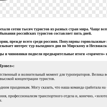
риехали сотни тысяч туристов из разных стран мира. Чаще вс
ывания российских туристов составляет пять дней.
ории, прежде всего среди россиян. Популярны горнолыжные
ызывает интерес тур выходного дня по Мирскому и Несвижск
ы и чиновники подвели предварительные итоги «горячего» н
Трэвел»:
тственный и волнительный момент для туроператоров. Велика ве
 высокой концентрации туристов.
ним праздникам. Могу сказать, что наша команда сработала на
ния, профессионализм транспортного отдела и, конечно, «золото
ы.