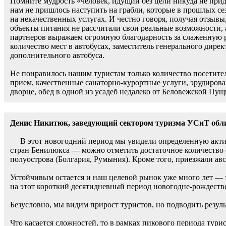
Помните мудрость «человек, идущий без цели никуда не приде
нам не пришлось наступить на грабли, которые в прошлых се
на некачественных услугах. И честно говоря, получая отзывы,
объекты питания не рассчитали свои реальные возможности, 
партнеров выражаем огромную благодарность за слаженную р
количество мест в автобусах, заместитель генерального ди
дополнительного автобуса.
Не понравилось нашим туристам только количество посетител
прием, качественные санаторно-курортные услуги, эрудиров
дворце, обед в одной из усадеб недалеко от Беловежской Пущ
Денис Никитюк, заведующий сектором туризма УСиТ обл
— В этот новогодний период мы увидели определенную актив
стран Бенилюкса — можно отметить достаточное количество 
полуострова (Болгария, Румыния). Кроме того, приезжали ав
Устойчивым остается и наш целевой рынок уже много лет — э
на этот короткий десятидневный период новогодне-рождеств
Безусловно, мы видим прирост туристов, но подводить резуль
Что касается сложностей, то в рамках пикового периода тури