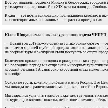
Восторг вызвала подсветка Минска и белорусских городов в
у филармонии, персонажей из XIX века на площади Свободы, 
Кухня — все почти единодушно подчеркивали качество и вку
как гостеприимных и вежливых — играет на приезд к нам.
Юлия Шикун, начальник экскурсионного отдела ЧНПУП «
— Новый год 2019 можно оценить только одним словом — отли
отличается хорошей глубиной продаж: заявки на санаторно-к
на сборные туры и экскурсии стали поступать со старта прод
Количество продаж новогодних и рождественских туров по 
В новогодний период мы отправили 60 сборных туристически
хороший результат! А санаторно-курортный отдел может похв
в октябре.
Основные гости, конечно, прибыли к нам из России. Это Це
мы никогда не ограничивались: мы приняли гостей из Европы,
Мы старались удивлять туристов даже там, где удивить казал
экскурсовод в костюме шляхты, небольшие анимации, обеды 