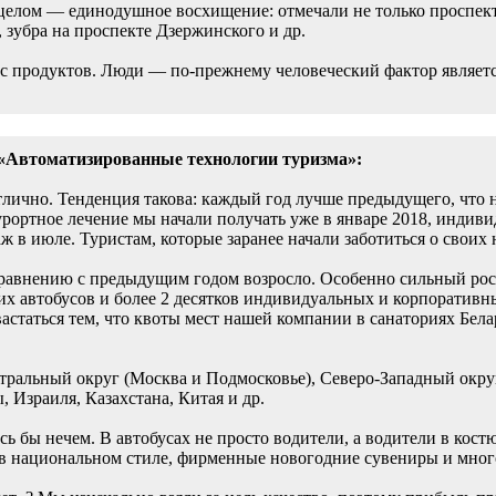
 целом — единодушное восхищение: отмечали не только проспек
зубра на проспекте Дзержинского и др.
с продуктов. Люди — по-прежнему человеческий фактор являет
Автоматизированные технологии туризма»:
чно. Тенденция такова: каждый год лучше предыдущего, что не 
урортное лечение мы начали получать уже в январе 2018, индиви
аж в июле. Туристам, которые заранее начали заботиться о свои
сравнению с предыдущим годом возросло. Особенно сильный рос
х автобусов и более 2 десятков индивидуальных и корпоративны
астаться тем, что квоты мест нашей компании в санаториях Бел
нтральный округ (Москва и Подмосковье), Северо-Западный окру
 Израиля, Казахстана, Китая и др.
ось бы нечем. В автобусах не просто водители, а водители в кос
в национальном стиле, фирменные новогодние сувениры и много