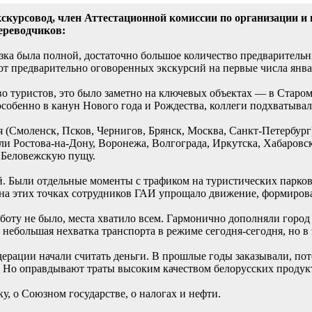
экскурсовод, член Аттестационной комиссии по организации 
ереводчиков:
ка была полной, достаточно большое количество предварительны
в от предварительно оговоренных экскурсий на первые числа янв
во туристов, это было заметно на ключевых объектах — в Старо
обенно в канун Нового года и Рождества, коллеги подхватывали 
 (Смоленск, Псков, Чернигов, Брянск, Москва, Санкт-Петербург
ели Ростова-на-Дону, Воронежа, Волгограда, Иркутска, Хабаровс
 Беловежскую пущу.
й. Были отдельные моменты с трафиком на туристических парко
 на этих точках сотрудников ГАИ упрощало движение, формирова
боту не было, места хватило всем. Гармонично дополняли город
ебольшая нехватка транспорта в режиме сегодня-сегодня, но в 
ерации начали считать деньги. В прошлые годы заказывали, пот
. Но оправдывают траты высоким качеством белорусских продук
, о Союзном государстве, о налогах и нефти.