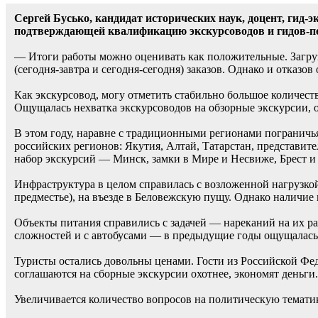
Сергей Бусько, кандидат исторических наук, доцент, гид-
подтверждающей квалификацию экскурсоводов и гидов-п
— Итоги работы можно оценивать как положительные. Загруз
(сегодня-завтра и сегодня-сегодня) заказов. Однако и отказо
Как экскурсовод, могу отметить стабильно большое количест
Ощущалась нехватка экскурсоводов на обзорные экскурсии, ос
В этом году, наравне с традиционными регионами пограничья
российских регионов: Якутия, Алтай, Татарстан, представит
набор экскурсий — Минск, замки в Мире и Несвиже, Брест и
Инфраструктура в целом справилась с возложенной нагрузко
предместье), на въезде в Беловежскую пущу. Однако наличие
Объекты питания справились с задачей — нареканий на их ра
сложностей и с автобусами — в предыдущие годы ощущалась н
Туристы остались довольны ценами. Гости из Российской Фед
соглашаются на сборные экскурсии охотнее, экономят деньги
Увеличивается количество вопросов на политическую тематику