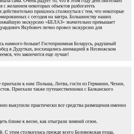
шла сама. Очень радует то, что в этом году действительно
я с желанием некоторых объектов разбогатеть
ам действительно пришлось столкнуться с тем, что некоторые
ормированных с сегодня на завтра. Большинству наших
а ближайшую экскурсию «БЕЛАЗ» значительно превышает
Эдуардович Якубович лично провел экскурсию для
ось намного больше! Гостеприимная Беларусь, радушный
обед в Дудутках, восхищались анимацией в Несвижском
еемся, что закончится еще лучше!
приехали к нам: Польша, Литва, гости из Германии, Чехии,
стов. Приехали также путешественники с Балканского
менно выкупили практически все средства размещения именно
еть ближе к весне, как отыграли зимний сезон.
й. С этим столкнулась прежде всего Беловежская пуща,