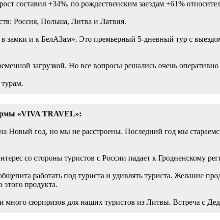
ост составил +34%, по рождественским заездам +61% относител
тв: Россия, Польша, Литва и Латвия.
в замки и к БелАЗам». Это премьерный 5-дневный тур с выездом
ременной загрузкой. Но все вопросы решались очень оперативно 
 турам.
фирмы «VIVA TRAVEL»:
а Новый год, но мы не расстроены. Последний год мы стараемся 
терес со стороны туристов с России падает к Гродненскому реги
 общепита работать под туриста и удивлять туриста. Желание пр
ю этого продукта.
и много сюрпризов для наших туристов из Литвы. Встреча с Де