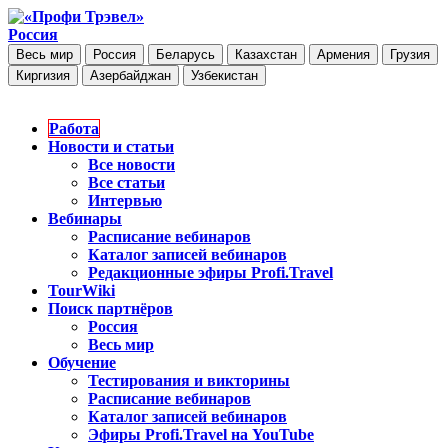
Россия
Весь мир
Россия
Беларусь
Казахстан
Армения
Грузия
Киргизия
Азербайджан
Узбекистан
Работа
Новости и статьи
Все новости
Все статьи
Интервью
Вебинары
Расписание вебинаров
Каталог записей вебинаров
Редакционные эфиры Profi.Travel
TourWiki
Поиск партнёров
Россия
Весь мир
Обучение
Тестирования и викторины
Расписание вебинаров
Каталог записей вебинаров
Эфиры Profi.Travel на YouTube