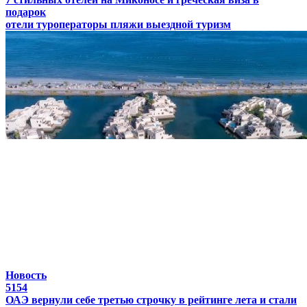
подарок
отели
туроператоры
пляжи
выездной туризм
Новость
5154
ОАЭ вернули себе третью строчку в рейтинге лета и стали