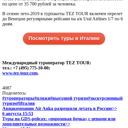
по цене от 35 700 рублей за человека.
В сезоне лето-2019 в турпакеты TEZ TOUR включен перелет
до Венеции регулярными рейсами на а/к Ural Airlines 1/7 по 6
дням.
Посмотреть туры в Италию
Международный туроператор TEZ TOUR:
тел.: +7 (495) 775-10-00;
www.tez-tour.com
.
4087
Поделитесь:
#туроператоры
#пляжи
#выездной туризм
#экскурсионный
туризм
#Италия
Авиакомпании Air Anka разрешили летать в Россию>>
6 августа 15:53
Туры на GDS-рейсах: «пороховая бочка» с ценами или
дополнительные возможности>>