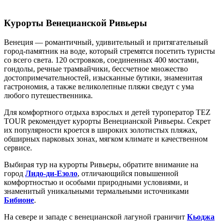
Курорты Венецианской Ривьеры
Венеция — романтичный, удивительный и притягательный
город-памятник на воде, который стремятся посетить туристы
со всего света. 120 островков, соединенных 400 мостами,
гондолы, речные трамвайчики, бессчетное множество
достопримечательностей, изысканные бутики, знаменитая
гастрономия, а также великолепные пляжи сведут с ума
любого путешественника.
Для комфортного отдыха взрослых и детей туроператор TEZ
TOUR рекомендует курорты Венецианской Ривьеры. Секрет
их популярности кроется в широких золотистых пляжах,
обширных парковых зонах, мягком климате и качественном
сервисе.
Выбирая тур на курорты Ривьеры, обратите внимание на
город
Лидо-ди-Езоло
, отличающийся повышенной
комфортностью и особыми природными условиями, и
знаменитый уникальными термальными источниками
Бибионе
.
На севере и западе с венецианской лагуной граничит
Кьоджа