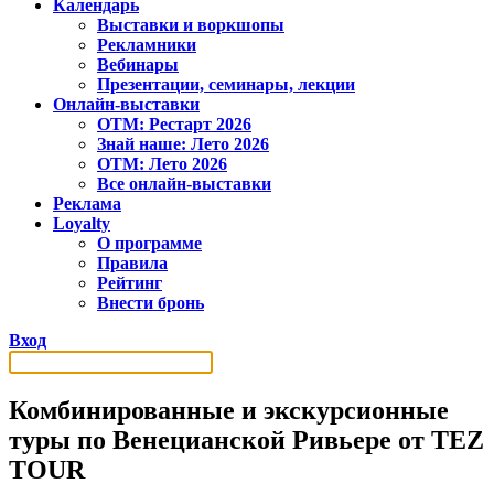
Календарь
Выставки и воркшопы
Рекламники
Вебинары
Презентации, семинары, лекции
Онлайн-выставки
OTM: Рестарт 2026
Знай наше: Лето 2026
OTM: Лето 2026
Все онлайн-выставки
Реклама
Loyalty
О программе
Правила
Рейтинг
Внести бронь
Вход
Комбинированные и экскурсионные
туры по Венецианской Ривьере от TEZ
TOUR