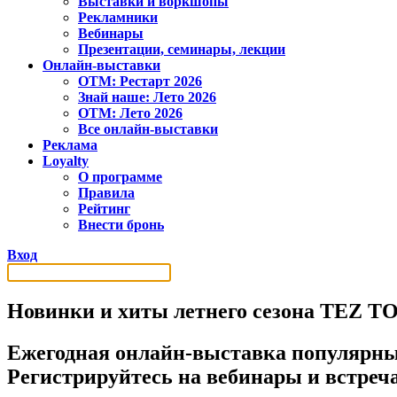
Выставки и воркшопы
Рекламники
Вебинары
Презентации, семинары, лекции
Онлайн-выставки
OTM: Рестарт 2026
Знай наше: Лето 2026
OTM: Лето 2026
Все онлайн-выставки
Реклама
Loyalty
О программе
Правила
Рейтинг
Внести бронь
Вход
Новинки и хиты летнего сезона TEZ T
Ежегодная онлайн-выставка популярных
Регистрируйтесь на вебинары и встреч