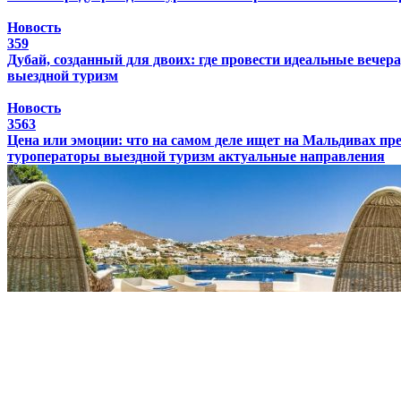
Новость
359
Дубай, созданный для двоих: где провести идеальные вечера
выездной туризм
Новость
3563
Цена или эмоции: что на самом деле ищет на Мальдивах п
туроператоры
выездной туризм
актуальные направления