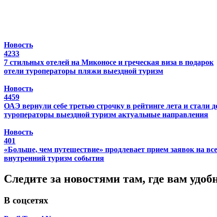
Новость
4233
7 стильных отелей на Миконосе и греческая виза в подарок
отели
туроператоры
пляжи
выездной туризм
Новость
4459
ОАЭ вернули себе третью строчку в рейтинге лета и стали 
туроператоры
выездной туризм
актуальные направления
Новость
401
«Больше, чем путешествие» продлевает прием заявок на в
внутренний туризм
события
Следите за новостями там, где вам удоб
В соцсетях