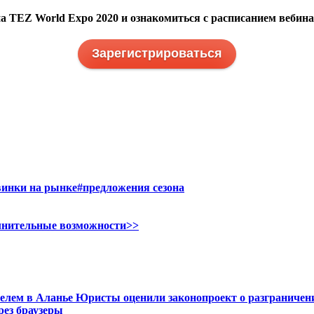
а TEZ World Expo 2020 и ознакомиться с расписанием вебин
Зарегистрироваться
винки на рынке
#предложения сезона
олнительные возможности>>
телем в Аланье
Юристы оценили законопроект о разграничени
рез браузеры