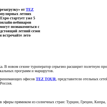
резагрузку» от
TEZ
опулярных летних
Expo стартует уже 5
 онлайн-вебинаров
могут познакомиться с
дстоящий летний сезон
и встречайте лето
а. В новом сезоне туроператор серьезно расширит полетную п
никальных программ и маршрутов.
а принимающих офисов
TEZ TOUR
, представители отельных сете
Россия.
 эфиры прямиком из солнечных стран: Турции, Греции, Кипра,