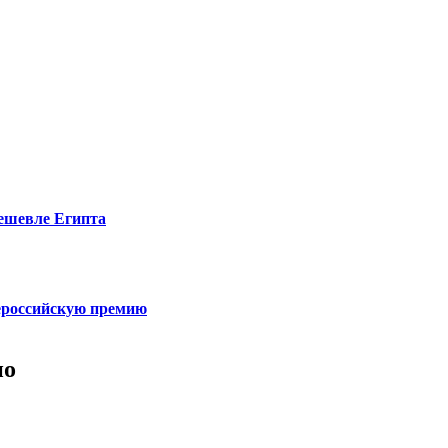
дешевле Египта
сероссийскую премию
но