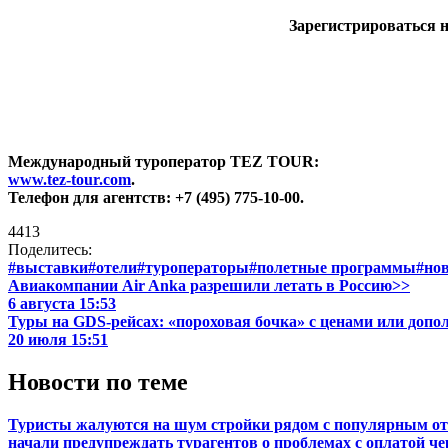
Зарегистрироваться н
Международный туроператор TEZ TOUR:
www.tez-tour.com
.
Телефон для агентств: +7 (495) 775-10-00.
4413
Поделитесь:
#выставки
#отели
#туроператоры
#полетные программы
#но
Авиакомпании Air Anka разрешили летать в Россию>>
6 августа 15:53
Туры на GDS-рейсах: «пороховая бочка» с ценами или доп
20 июля 15:51
Новости по теме
Туристы жалуются на шум стройки рядом с популярным о
начали предупреждать турагентов о проблемах с оплатой че