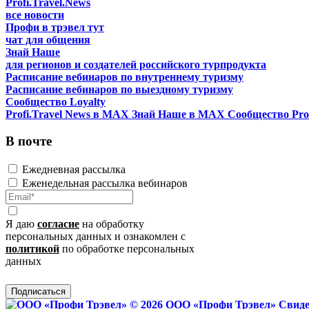
Profi.Travel.News
все новости
Профи в трэвел тут
чат для общения
Знай Наше
для регионов и создателей российского турпродукта
Расписание вебинаров по внутреннему туризму
Расписание вебинаров по выездному туризму
Сообщество Loyalty
Profi.Travel News в MAX
Знай Наше в MAX
Сообщество Prof
В почте
Ежедневная рассылка
Еженедельная рассылка вебинаров
Я даю
согласие
на обработку
персональных данных и ознакомлен с
политикой
по обработке персональных
данных
Подписаться
© 2026 ООО «Профи Трэвeл»
Свиде