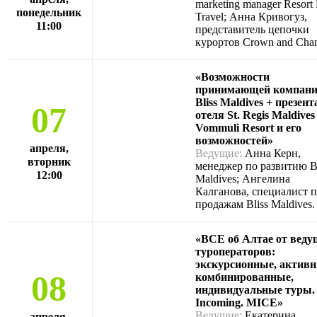
marketing manager Resort 
понедельник
Travel; Анна Кривогуз,
11:00
представитель цепочки
курортов Crown and Cha
«Возможности
принимающей компан
Bliss Maldives + презен
07
отеля St. Regis Maldives
Vommuli Resort и его
возможностей»
апреля,
Ведущие:
Анна Керн,
вторник
менеджер по развитию Bl
12:00
Maldives; Ангелина
Калганова, специалист 
продажам Bliss Maldives.
«ВСЕ об Алтае от вед
туроператоров:
экскурсионные, активн
08
комбинированные,
индивидуальные туры.
Incoming. MICE»
Ведущие:
Екатерина
апреля,