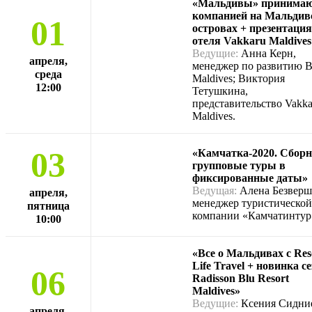
«Мальдивы» принима
компанией на Мальдив
01
островах + презентация
отеля Vakkaru Maldives
Ведущие:
Анна Керн,
апреля,
менеджер по развитию Bl
среда
Maldives; Виктория
12:00
Тетушкина,
представительство Vakka
Maldives.
03
«Камчатка-2020. Сбор
групповые туры в
фиксированные даты»
Ведущая:
Алена Безверш
апреля,
менеджер туристической
пятница
компании «Камчатинтур
10:00
«Все о Мальдивах с Res
Life Travel + новинка с
06
Radisson Blu Resort
Maldives»
Ведущие:
Ксения Сидние
апреля,