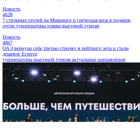
Новость
4628
7 стильных отелей на Миконосе и греческая виза в подарок
отели
туроператоры
пляжи
выездной туризм
Новость
4867
ОАЭ вернули себе третью строчку в рейтинге лета и стали
дешевле Египта
туроператоры
выездной туризм
актуальные направления