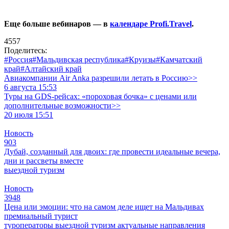
Еще больше вебинаров — в
календаре Profi.Travel
.
4557
Поделитесь:
#Россия
#Мальдивская республика
#Круизы
#Камчатский
край
#Алтайский край
Авиакомпании Air Anka разрешили летать в Россию>>
6 августа 15:53
Туры на GDS-рейсах: «пороховая бочка» с ценами или
дополнительные возможности>>
20 июля 15:51
Новость
903
Дубай, созданный для двоих: где провести идеальные вечера,
дни и рассветы вместе
выездной туризм
Новость
3948
Цена или эмоции: что на самом деле ищет на Мальдивах
премиальный турист
туроператоры
выездной туризм
актуальные направления