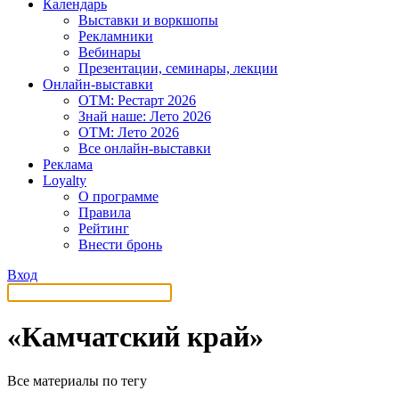
Календарь
Выставки и воркшопы
Рекламники
Вебинары
Презентации, семинары, лекции
Онлайн-выставки
OTM: Рестарт 2026
Знай наше: Лето 2026
OTM: Лето 2026
Все онлайн-выставки
Реклама
Loyalty
О программе
Правила
Рейтинг
Внести бронь
Вход
«Камчатский край»
Все материалы по тегу