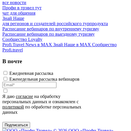
все новости
Профи в трэвел тут
чат для общения
Знай Наше
для регионов и создателей российского турпродукта
Расписание вебинаров по внутреннему туризму
Расписание вебинаров по выездному туризму
Сообщество Loyalty
Profi.Travel News в MAX
Знай Наше в MAX
Сообщество
Profi.travel
В почте
Ежедневная рассылка
Еженедельная рассылка вебинаров
Я даю
согласие
на обработку
персональных данных и ознакомлен с
политикой
по обработке персональных
данных
Подписаться
© 2026 ООО «Профи Трэвeл»