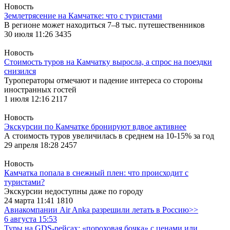
Новость
Землетрясение на Камчатке: что с туристами
В регионе может находиться 7–8 тыс. путешественников
30 июля 11:26
3435
Новость
Стоимость туров на Камчатку выросла, а спрос на поездки
снизился
Туроператоры отмечают и падение интереса со стороны
иностранных гостей
1 июля 12:16
2117
Новость
Экскурсии по Камчатке бронируют вдвое активнее
А стоимость туров увеличилась в среднем на 10-15% за год
29 апреля 18:28
2457
Новость
Камчатка попала в снежный плен: что происходит с
туристами?
Экскурсии недоступны даже по городу
24 марта 11:41
1810
Авиакомпании Air Anka разрешили летать в Россию>>
6 августа 15:53
Туры на GDS-рейсах: «пороховая бочка» с ценами или