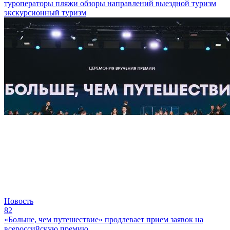
туроператоры
пляжи
обзоры направлений
выездной туризм
экскурсионный туризм
Новость
82
«Больше, чем путешествие» продлевает прием заявок на
всероссийскую премию