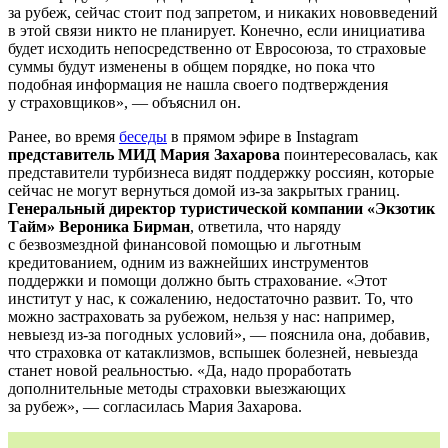
за рубеж, сейчас стоит под запретом, и никаких нововведений
в этой связи никто не планирует. Конечно, если инициатива
будет исходить непосредственно от Евросоюза, то страховые
суммы будут изменены в общем порядке, но пока что
подобная информация не нашла своего подтверждения
у страховщиков», — объяснил он.
Ранее, во время
беседы
в прямом эфире в Instagram
представитель МИД Мария Захарова
поинтересовалась, как
представители турбизнеса видят поддержку россиян, которые
сейчас не могут вернуться домой из-за закрытых границ.
Генеральный директор туристической компании «Экзотик
Тайм» Вероника Бирман
, ответила, что наряду
с безвозмездной финансовой помощью и льготным
кредитованием, одним из важнейших инструментов
поддержки и помощи должно быть страхование. «Этот
институт у нас, к сожалению, недостаточно развит. То, что
можно застраховать за рубежом, нельзя у нас: например,
невыезд из-за погодных условий», — пояснила она, добавив,
что страховка от катаклизмов, вспышек болезней, невыезда
станет новой реальностью. «Да, надо проработать
дополнительные методы страховки выезжающих
за рубеж», — согласилась Мария Захарова.