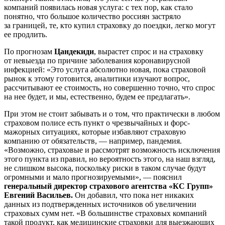
компаний появилась новая услуга: с тех пор, как стало
понятно, что большое количество россиян застряло
за границей, те, кто купил страховку до поездки, легко могут
ее продлить.
По прогнозам
Цандекиди
, вырастет спрос и на страховку
от невыезда по причине заболевания коронавирусной
инфекцией: «Это услуга абсолютно новая, пока страховой
рынок к этому готовится, аналитики изучают вопрос,
рассчитывают ее стоимость, но совершенно точно, что спрос
на нее будет, и мы, естественно, будем ее предлагать».
При этом не стоит забывать и о том, что практически в любом
страховом полисе есть пункт о чрезвычайных и форс-
мажорных ситуациях, которые избавляют страховую
компанию от обязательств, — например, пандемия.
«Возможно, страховые и рассмотрят возможность исключения
этого пункта из правил, но вероятность этого, на наш взгляд,
не слишком высока, поскольку риски в таком случае будут
огромными и мало прогнозируемыми», — пояснил
генеральный директор страхового агентства «КС Групп»
Евгений Васильев.
Он добавил, что пока нет никаких
данных из подтвержденных источников об увеличении
страховых сумм нет. «В большинстве страховых компаний
такой продукт, как медицинские страховки для выезжающих