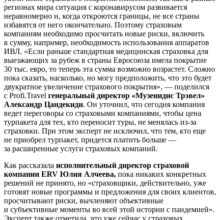
регионах мира ситуация с коронавирусом развивается
неравномерно и, когда откроются границы, не все страны
избавятся от него окончательно. Поэтому страховым
компаниям необходимо просчитать новые риски, включить
в сумму, например, необходимость использования аппаратов
ИВЛ. «Если раньше стандартная медицинская страховка для
выезжающих за рубеж в страны Евросоюза имела покрытие
30 тыс. евро, то теперь эта сумма возможно возрастет. Сложно
пока сказать, насколько, но могу предположить, что это будет
двукратное увеличение страхового покрытия», — поделился
с Profi.Travel
генеральный директор «Музенидис Трэвел»
Александр Цандекиди
. Он уточнил, что сегодня компания
ведет переговоры со страховыми компаниями, чтобы цена
турпакета для тех, кто переносит туры, не менялась из-за
страховки. При этом эксперт не исключил, что тем, кто еще
не приобрел турпакет, придется платить больше —
за расширенные услуги страховых компаний.
Как рассказала
исполнительный директор страховой
компании ERV Юлия Алчеева,
пока никаких конкретных
решений не принято, но «страховщики, действительно, уже
готовят новые программы и предложения для своих клиентов,
просчитывают риски, вычленяют объективные
и субъективные моменты во всей этой истории с пандемией».
Эксперт также отметила, что уже сейчас у страховых