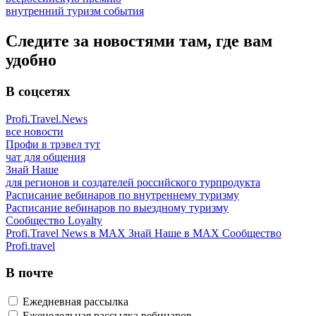
внутренний туризм
события
Следите за новостями там, где вам
удобно
В соцсетях
Profi.Travel.News
все новости
Профи в трэвел тут
чат для общения
Знай Наше
для регионов и создателей российского турпродукта
Расписание вебинаров по внутреннему туризму
Расписание вебинаров по выездному туризму
Сообщество Loyalty
Profi.Travel News в MAX
Знай Наше в MAX
Сообщество
Profi.travel
В почте
Ежедневная рассылка
Еженедельная рассылка вебинаров