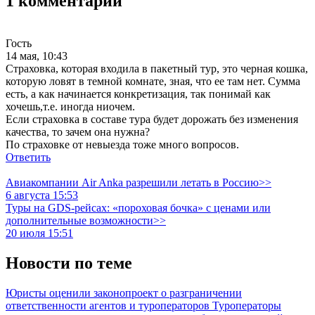
1 комментарий
Гость
14 мая, 10:43
Страховка, которая входила в пакетный тур, это черная кошка,
которую ловят в темной комнате, зная, что ее там нет. Сумма
есть, а как начинается конкретизация, так понимай как
хочешь,т.е. иногда ниочем.
Если страховка в составе тура будет дорожать без изменения
качества, то зачем она нужна?
По страховке от невыезда тоже много вопросов.
Ответить
Авиакомпании Air Anka разрешили летать в Россию>>
6 августа 15:53
Туры на GDS-рейсах: «пороховая бочка» с ценами или
дополнительные возможности>>
20 июля 15:51
Новости по теме
Юристы оценили законопроект о разграничении
ответственности агентов и туроператоров
Туроператоры