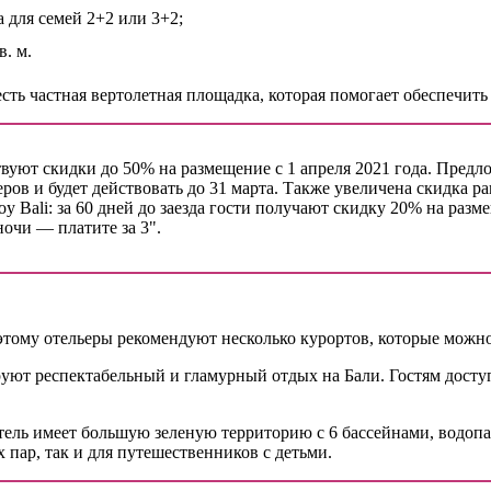
а для семей 2+2 или 3+2;
в. м.
ть частная вертолетная площадка, которая помогает обеспечить
ствуют скидки до 50% на размещение с 1 апреля 2021 года. Пред
ров и будет действовать до 31 марта. Также увеличена скидка р
y Bali: за 60 дней до заезда гости получают скидку 20% на разме
ночи — платите за 3".
тому отельеры рекомендуют несколько курортов, которые можно 
руют респектабельный и гламурный отдых на Бали. Гостям досту
тель имеет большую зеленую территорию с 6 бассейнами, водоп
х пар, так и для путешественников с детьми.