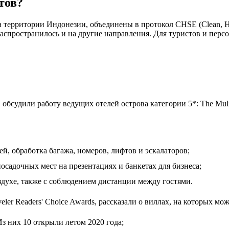
тов?
территории Индонезии, объединены в протокол CHSE (Clean, Heal
 распространилось и на другие направления. Для туристов и перс
бсудили работу ведущих отелей острова категории 5*: The Mulia B
й, обработка багажа, номеров, лифтов и эскалаторов;
осадочных мест на презентациях и банкетах для бизнеса;
здухе, также с соблюдением дистанции между гостями.
ler Readers' Choice Awards, рассказали о виллах, на которых мо
 Из них 10 открыли летом 2020 года;