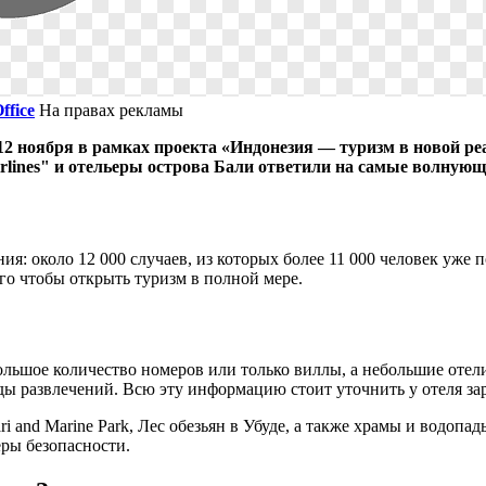
ffice
На правах рекламы
 ноября в рамках проекта «Индонезия — туризм в новой реа
rlines" и отельеры острова Бали ответили на самые волнующ
ия: около 12 000 случаев, из которых более 11 000 человек уже
ого чтобы открыть туризм в полной мере.
большое количество номеров или только виллы, а небольшие отел
ды развлечений. Всю эту информацию стоит уточнить у отеля зар
i and Marine Park, Лес обезьян в Убуде, а также храмы и водопа
ры безопасности.