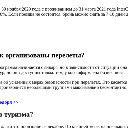
0 ноября 2020 года с проживанием до 31 марта 2021 года InterCo
%. Если поездка не состоится, бронь можно снять за 7-10 дней д
ак организованы перелеты?
рограмма начинается с января, но в зависимости от ситуации он
, но они доступны только тем, у кого оформлена бизнес-виза.
зала об усиленных мерах безопасности при перелетах. Это касае
т производится небольшими группами максимально бесконтактно.
ноября >>
о туризма?
 что это произойдет в декабре. По крайней мере, на предварите