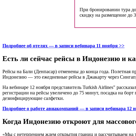
При бронировании тура до 3
скидку на размещение до 30
Подробнее об отелях — в записи вебинара 11 ноября >>
Есть ли сейчас рейсы в Индонези
ю
и к
Рейсы на Бали (Денпасар) отменены до конца года. Полетная п
Индонезию — это ежедневные рейсы в Джакарту через Сингапур
На вебинаре 12 ноября представитель Turkish Airlines" расска
регистрации на рейсы увеличено до 75 минут, посадка на бор
дезинфицирующие салфетки.
Подробнее о работе авиакомпаний — в записи вебинара 12 
Когда Индонезию откроют для массовог
«Мы с нетерпением ждем открытия границ и рассчитываем на то,